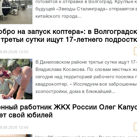
готовятся к отправке в Волгоград. Круглые 
будущей «Звезды Сталинграда» отправятся в
китайского города...
обро на запуск коптера»: в Волгоградс
 третьи сутки ищут 17-летнего подрост
9.08.2026
13:35
В Даниловском районе третьи сутки ищут 17
Владислава Косакова. По словам местных ж
сегодня над территорией рабочего поселка 
квадрокоптер. – Исследуем все заброшенны
хозпостройки, дома в ближайшей...
нный работник ЖКХ России Олег Капу
ет свой юбилей
9.08.2026
12:46