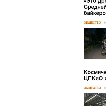
«Это др
Средней
байкеро
ОБЩЕСТВО
0
Космиче
ЦПКиО и
ОБЩЕСТВО
0