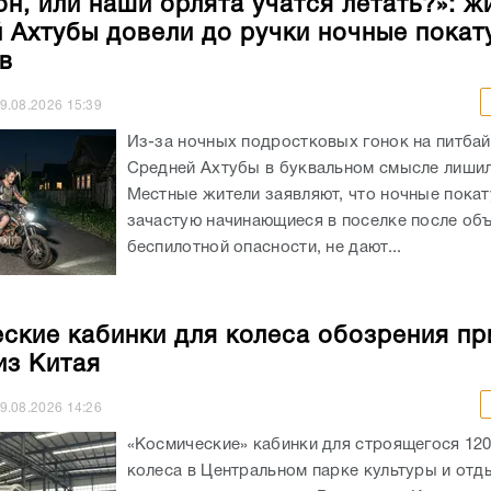
он, или наши орлята учатся летать?»: ж
 Ахтубы довели до ручки ночные покат
в
9.08.2026
15:39
Из-за ночных подростковых гонок на питба
Средней Ахтубы в буквальном смысле лишил
Местные жители заявляют, что ночные покат
зачастую начинающиеся в поселке после об
беспилотной опасности, не дают...
ские кабинки для колеса обозрения пр
з Китая
9.08.2026
14:26
«Космические» кабинки для строящегося 12
колеса в Центральном парке культуры и отд