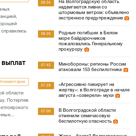
На Волгоградскую область
08:34
надвигаются ливни со
вных
штормовым ветром: объявлено
танцией,
экстренное предупреждение
хорошей
 справились
Родные погибших в Белом
08:20
море байдарочников
пожаловались Генеральному
прокурору
 выплат
Минобороны: регионы России
07:42
атаковали 153 беспилотника
Комментарии
«Агрессивно пикирует на
07:28
жертву»: в Волгограде в начале
ой области
августа «озверели» мухи
шу. Потерпев
ветлоярского
В Волгоградской области
07:00
ные...
отменили семичасовую
беспилотную опасность