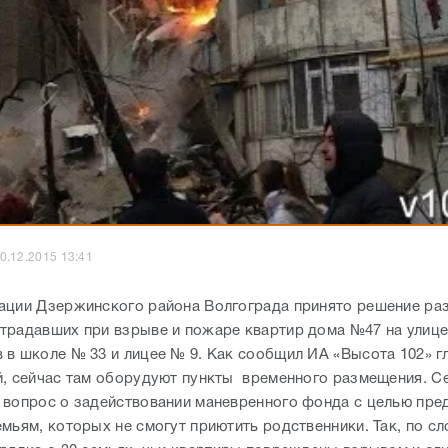
0.12.2015 13:41
ации Дзержинского района Волгограда принято решение ра
традавших при взрыве и пожаре квартир дома №47 на улиц
 в школе № 33 и лицее № 9. Как сообщил ИА «Высота 102» г
й, сейчас там оборудуют пункты временного размещения. С
 вопрос о задействовании маневренного фонда с целью пре
мьям, которых не смогут приютить родственники. Так, по сл