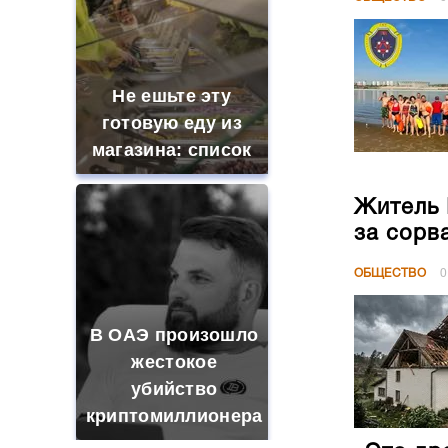
Не ешьте эту
готовую еду из
магазина: список
Житель 
за сорв
ОБЩЕСТВО
0
В ОАЭ произошло
жестокое
убийство
криптомиллионера