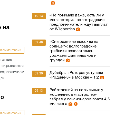
«Не понимаю даже, есть ли у
10:13
меня потери»: волгоградские
предприниматели ждут выплат
 на
от Wildberries
«Они разве не высохли на
09:48
солнце?»: волгоградские
Комментарии
грибники похвастались
урожаем шампиньонов и
тствие
груздей
я скрывается
безразличием
Дублёры «Ротора» уступили
09:30
«Родине‑3» в Москве – 1:2
али
Работавший на посыльных у
09:13
мошенников «гастролер»
во
забрал у пенсионеров почти 4,5
миллиона
Комментарии