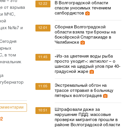
ем – это
В Волгоградской области
12:22
де от взрыва
спасли уносимых течением
сапбордистов
ки МЧС,
ной
Сборная Волгоградской
ницах №№7 и
12:01
области взяла три бронзы на
боксёрской Спартакиаде в
 Сегодня
Челябинске
арных
С, в том
«Из-за цветения воды рыба
11:45
просто уходит»: ихтиолог – о
 начальник
шансах на щедрый улов при 40-
градусной жаре
да
 губернатор
Экстремальный обгон на
11:05
трассе отправил в больницу
пятерых волгоградцев
омментарии
Штрафовали даже за
10:51
нарушение ПДД: массовые
02
проверки мигрантов прошли в
районе Волгоградской области