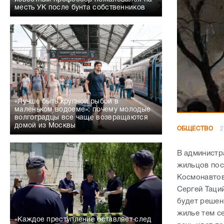
месть УК после бунта собственников
«Лучше быть крупной рыбой в
маленьком водоеме»: почему молодые
волгоградцы все чаще возвращаются
домой из Москвы
ОБЩЕСТВО
2
В администр
жильцов пос
Космонавтов
Сергей Таци
будет решен
жилье тем се
«Каждое преступление оставляет след