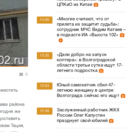
ЦПКиО из Китая
«Многие считают, что от
14:00
прилета их защитит судьба»:
сотрудник МЧС Вадим Катаев –
в подкасте ИА «Высота 102»
«Дали добро на запуск
13:35
коптера»: в Волгоградской
области третьи сутки ищут 17-
летнего подростка
0
Юный самокатчик сбил 47-
13:04
летнюю женщину в центре
зместить
Волгограда: сейчас его ищут
е
лава района
Заслуженный работник ЖКХ
12:46
егодня же
России Олег Капустин
доставить
празднует свой юбилей
овам Тация,