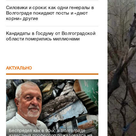
Силовики и сроки: как одни генералы в
Волгограде покидают посты и «дают
корни» другие
Кандидаты в Госдуму от Волгоградской
области померились миллионами
АКТУАЛЬНО
Беспредел как в 90-х: в Волгограде
известный профессор пожаловался на