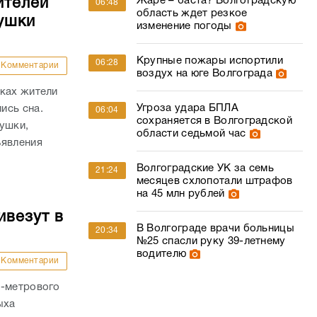
Жаре – баста? Волгоградскую
ителей
06:48
область ждет резкое
ушки
изменение погоды
Крупные пожары испортили
06:28
Комментарии
воздух на юге Волгограда
йках жители
Угроза удара БПЛА
ись сна.
06:04
сохраняется в Волгоградской
ушки,
области седьмой час
ъявления
Волгоградские УК за семь
21:24
месяцев схлопотали штрафов
на 45 млн рублей
ивезут в
В Волгограде врачи больницы
20:34
№25 спасли руку 39-летнему
водителю
Комментарии
0-метрового
ыха