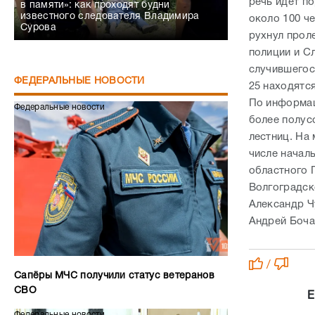
речь идет п
в памяти»: как проходят будни
известного следователя Владимира
около 100 ч
Сурова
рухнул прол
полиции и С
случившегос
ФЕДЕРАЛЬНЫЕ НОВОСТИ
25 находятся
По информац
Федеральные новости
более полус
лестниц. На
числе началь
областного 
Волгоградск
Александр Ч
Андрей Боч
/
Сапёры МЧС получили статус ветеранов
СВО
Е
Федеральные новости