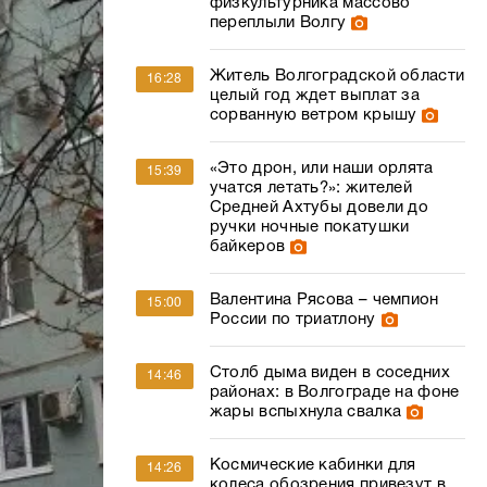
физкультурника массово
переплыли Волгу
Житель Волгоградской области
16:28
целый год ждет выплат за
сорванную ветром крышу
«Это дрон, или наши орлята
15:39
учатся летать?»: жителей
Средней Ахтубы довели до
ручки ночные покатушки
байкеров
Валентина Рясова – чемпион
15:00
России по триатлону
Столб дыма виден в соседних
14:46
районах: в Волгограде на фоне
жары вспыхнула свалка
Космические кабинки для
14:26
колеса обозрения привезут в