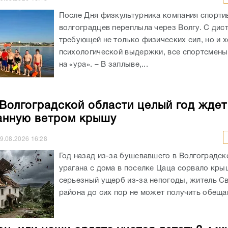
После Дня физкультурника компания спорти
волгоградцев переплыла через Волгу. С дис
требующей не только физических сил, но и 
психологической выдержки, все спортсмены
на «ура». – В заплыве,...
Волгоградской области целый год ждет
анную ветром крышу
9.08.2026
16:28
Год назад из-за бушевавшего в Волгоградск
урагана с дома в поселке Цаца сорвало кры
серьезный ущерб из-за непогоды, житель С
района до сих пор не может получить обещан