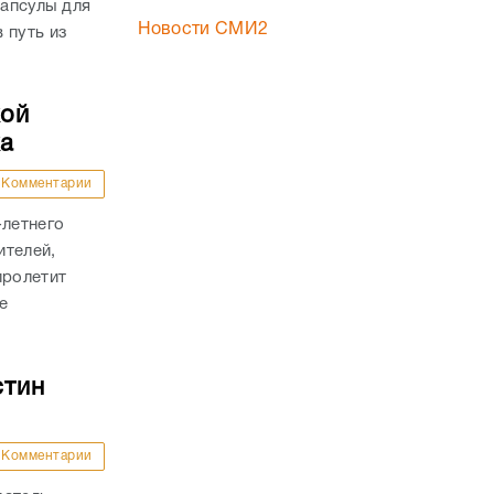
капсулы для
Новости СМИ2
 путь из
кой
ка
Комментарии
-летнего
ителей,
пролетит
е
стин
Комментарии