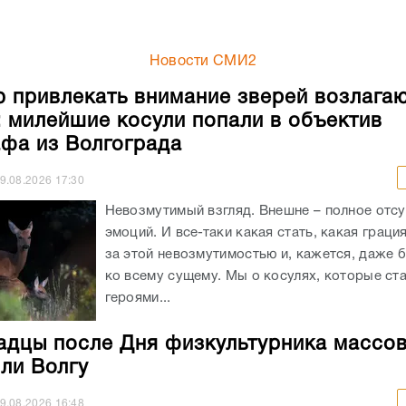
Новости СМИ2
 привлекать внимание зверей возлагаю
: милейшие косули попали в объектив
фа из Волгограда
9.08.2026
17:30
Невозмутимый взгляд. Внешне – полное отсу
эмоций. И все-таки какая стать, какая граци
за этой невозмутимостью и, кажется, даже 
ко всему сущему. Мы о косулях, которые ст
героями...
адцы после Дня физкультурника массо
ли Волгу
9.08.2026
16:48