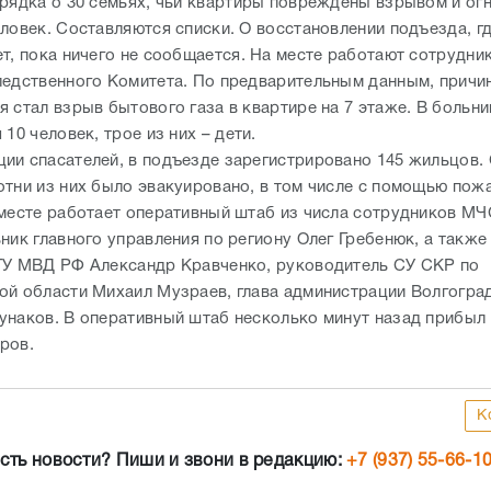
орядка о 30 семьях, чьи квартиры повреждены взрывом и огн
еловек. Составляются списки. О восстановлении подъезда, г
ет, пока ничего не сообщается. На месте работают сотрудни
ледственного Комитета. По предварительным данным, причи
я стал взрыв бытового газа в квартире на 7 этаже. В боль
 10 человек, трое из них – дети.
ии спасателей, в подъезде зарегистрировано 145 жильцов.
отни из них было эвакуировано, в том числе с помощью пож
 месте работает оперативный штаб из числа сотрудников МЧ
ник главного управления по региону Олег Гребенюк, а также
ГУ МВД РФ Александр Кравченко, руководитель СУ СКР по
ой области Михаил Музраев, глава администрации Волгогра
унаков. В оперативный штаб несколько минут назад прибыл
аров.
К
сть новости? Пиши и звони в редакцию:
+7 (937) 55-66-1