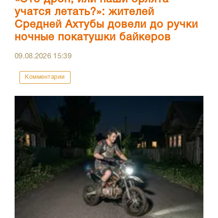
учатся летать?»: жителей
Средней Ахтубы довели до ручки
ночные покатушки байкеров
09.08.2026
15:39
Комментарии