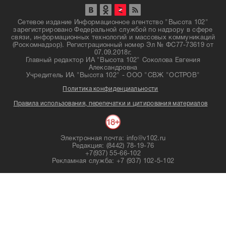
Сетевое издание Информационное агентство "Высота 102"
зарегистрировано Федеральной службой по надзору в сфере
связи, информационных технологий и массовых коммуникаций
(Роскомнадзор). Регистрационный номер Эл № ФС77-73619 от
07.09.2018г.
Главный редактор ИА "Высота 102" Соколова Евгения
Александровна
Учредитель ИА "Высота 102" - ООО "СВЖ "ОСТРОВ"
Политика конфиденциальности
Правила использования, перепечатки и цитирования материалов
Электронная почта: info@v102.ru
Редакция: (8442) 78-19-76
+7(937) 55-66-102
Рекламная служба: +7 (937) 102-5-102