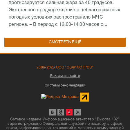
прогнозируется сильная жара за 40 градусов.
Экстренное предупреждение о неблагоприятных
погодных условиях распространило МЧС
региона. – В период с 12.00-14.00 часов с...
СМОТРЕТЬ ЕЩЁ
2006-2026 ООО "СВЖ"ОСТРОВ"
Реклама на сайте
Системы рекомендаций
Сетевое издание Информационное агентство "Высота 102"
зарегистрировано Федеральной службой по надзору в сфере
связи, информационных технологий и массовых коммуникаций