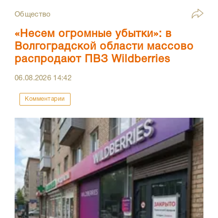
Общество
«Несем огромные убытки»: в
Волгоградской области массово
распродают ПВЗ Wildberries
06.08.2026
14:42
Комментарии