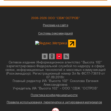
2006-2026 ООО "СВЖ"ОСТРОВ"
Реклама на сайте
Системы рекомендаций
Сетевое издание Информационное агентство "Высота 102"
зарегистрировано Федеральной службой по надзору в сфере
связи, информационных технологий и массовых коммуникаций
(Роскомнадзор). Регистрационный номер Эл № ФС77-73619 от
07.09.2018г.
Главный редактор ИА "Высота 102" Соколова Евгения
Александровна
Учредитель ИА "Высота 102" - ООО "СВЖ "ОСТРОВ"
Политика конфиденциальности
Правила использования, перепечатки и цитирования материалов