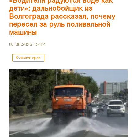
«Водители радуются воде как
дети»: дальнобойщик из
Волгограда рассказал, почему
пересел за руль поливальной
машины
07.08.2026
15:12
Комментарии