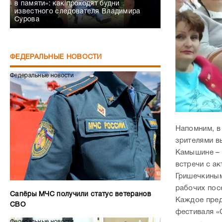
в памяти»: как проходят будни
известного следователя Владимира
Сурова
ФЕДЕРАЛЬНЫЕ НОВОСТИ
Федеральные новости
Напомним, в 
зрителями в
Камышине – 
встречи с а
Гришечкиным
рабочих пос
Сапёры МЧС получили статус ветеранов
Каждое пред
СВО
фестиваля «
Федеральные новости