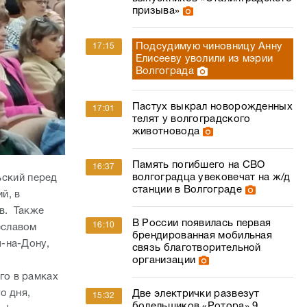
призыва»
Подсудимую чиновницу Анну
17:15
Елисееву уволили из мэрии
Волгограда
Пастух выкрал новорожденных
17:01
телят у волгоградского
животновода
Память погибшего на СВО
16:37
волгоградца увековечат на ж/д
ьский перед
станции в Волгограде
й, в
в. Также
В России появилась первая
16:10
еславом
брендированная мобильная
-на-Дону,
связь благотворительной
организации
го в рамках
о дня,
Две электрички развезут
15:32
болельщиков «Ротора» 9