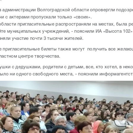
в администрации Волгоградской области опровергли подозре
чи с актерами пропускали только «своих».
 области пригласительные распространяли на местах, была р
йте муниципальных учреждений, - пояснили ИА «Высота 102»
няли участие почти 3 тысячи жителей.
е пригласительные билеты также могут получить все желаю
ластном центре творчества.
ушки с дедушками, родители с детьми, все, кто хотел, в нек
было ни одного свободного места, - пояснили информагентст