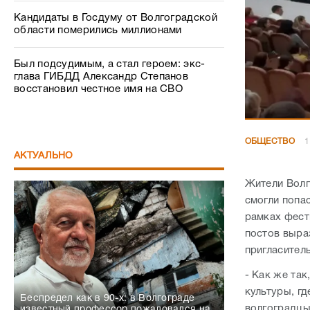
Кандидаты в Госдуму от Волгоградской
области померились миллионами
Был подсудимым, а стал героем: экс-
глава ГИБДД Александр Степанов
восстановил честное имя на СВО
ОБЩЕСТВО
1
АКТУАЛЬНО
Жители Волг
смогли попа
рамках фест
постов выраз
пригласител
- Как же так
культуры, г
Беспредел как в 90-х: в Волгограде
волгоградцы
известный профессор пожаловался на