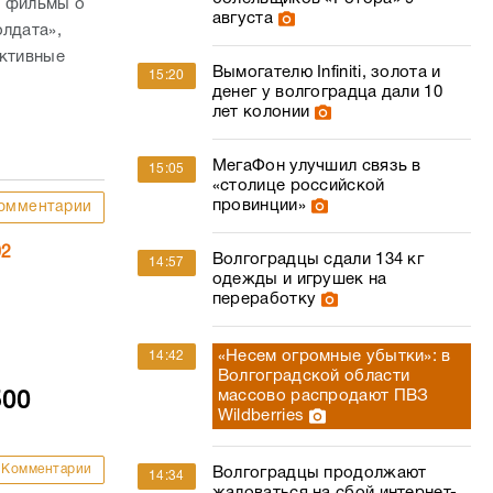
е фильмы о
августа
олдата»,
ективные
Вымогателю Infiniti, золота и
15:20
денег у волгоградца дали 10
лет колонии
МегаФон улучшил связь в
15:05
«столице российской
провинции»
омментарии
02
Волгоградцы сдали 134 кг
14:57
одежды и игрушек на
переработку
«Несем огромные убытки»: в
14:42
Волгоградской области
массово распродают ПВЗ
500
Wildberries
Комментарии
Волгоградцы продолжают
14:34