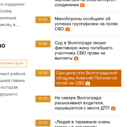
жаловаться на сбой интернет-
ск сердечно-
соединения
болев,
ационным
Минобороны сообщило об
14:29
успехах группировок на полях
есяц в...
СВО
Суд в Волгограде лишил
14:06
во
фиктивную жену погибшего
участника СВО права на
выплаты
Комментарии
Сын депутата Волгоградской
13:39
нных рейсов
облдумы Алексей Пополитов
шная гавань
погиб на СВО
 которая
здушного
На севере Волгограда
13:16
разыскивают водителя,
скрывшегося с места ДТП
«Людей в терминале очень
13:15