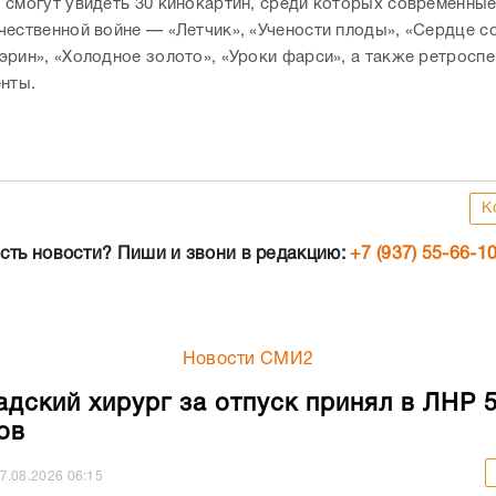
 смогут увидеть 30 кинокартин, среди которых современны
чественной войне — «Летчик», «Учености плоды», «Сердце с
эрин», «Холодное золото», «Уроки фарси», а также ретросп
енты.
К
сть новости? Пиши и звони в редакцию:
+7 (937) 55-66-1
Новости СМИ2
адский хирург за отпуск принял в ЛНР 
ов
7.08.2026
06:15