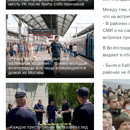
месть УК после бунта собственников
Между тем, 
что на встре
- В районах
СМИ и на са
встречах при
В Волгоград
выдают в об
«Лучше быть крупной рыбой в
маленьком водоеме»: почему молодые
- Были и баб
волгоградцы все чаще возвращаются
районах не 
домой из Москвы
«Каждое преступление оставляет след