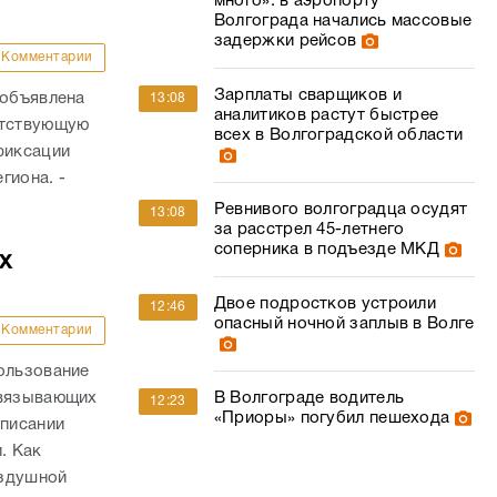
много»: в аэропорту
Волгограда начались массовые
задержки рейсов
Комментарии
Зарплаты сварщиков и
 объявлена
13:08
аналитиков растут быстрее
етствующую
всех в Волгоградской области
фиксации
гиона. -
Ревнивого волгоградца осудят
13:08
за расстрел 45-летнего
соперника в подъезде МКД
х
Двое подростков устроили
12:46
опасный ночной заплыв в Волге
Комментарии
ользование
связывающих
В Волгограде водитель
12:23
«Приоры» погубил пешехода
списании
. Как
оздушной