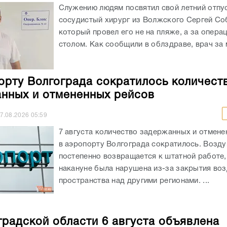
Служению людям посвятил свой летний отпу
сосудистый хирург из Волжского Сергей Со
который провел его не на пляже, а за опер
столом. Как сообщили в облздраве, врач за м
орту Волгограда сократилось количест
нных и отмененных рейсов
7.08.2026
05:59
7 августа количество задержанных и отмене
в аэропорту Волгограда сократилось. Возду
постепенно возвращается к штатной работе,
накануне была нарушена из-за закрытия во
пространства над другими регионами. ...
градской области 6 августа объявлена