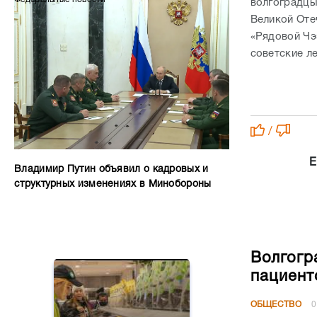
волгоградцы
Великой Оте
«Рядовой Чэ
советские л
/
Е
Владимир Путин объявил о кадровых и
структурных изменениях в Минобороны
Волгогр
пациент
ОБЩЕСТВО
0