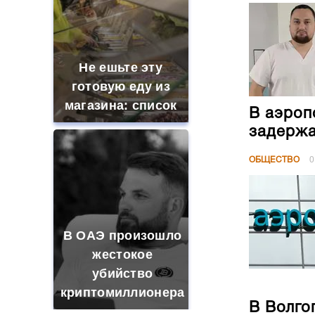
Не ешьте эту
готовую еду из
магазина: список
В аэроп
задержа
ОБЩЕСТВО
0
В ОАЭ произошло
жестокое
убийство
криптомиллионера
В Волго