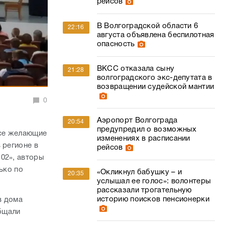
рейсов
В Волгоградской области 6
22:16
августа объявлена беспилотная
опасность
ВКСС отказала сыну
21:28
волгоградского экс-депутата в
возвращении судейской мантии
0
Аэропорт Волгограда
20:54
предупредил о возможных
все желающие
изменениях в расписании
 регионе в
рейсов
02», авторы
ько по
«Окликнул бабушку – и
20:35
услышал ее голос»: волонтеры
рассказали трогательную
историю поисков пенсионерки
в дома
общали