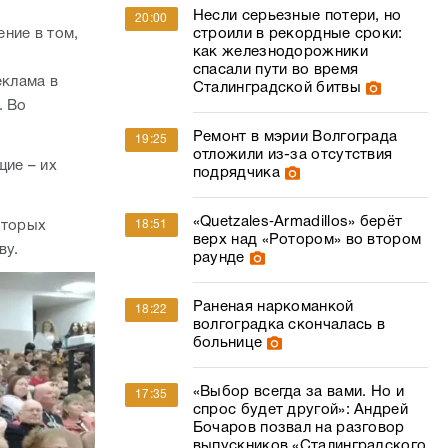
Несли серьезные потери, но
20:00
строили в рекордные сроки:
ние в том,
как железнодорожники
спасали пути во время
еклама в
Сталинградской битвы
. Во
Ремонт в мэрии Волгограда
19:25
отложили из-за отсутствия
щие – их
подрядчика
«Quetzales‑Armadillos» берёт
18:51
оторых
верх над «Ротором» во втором
ву.
раунде
Раненая наркоманкой
18:22
волгоградка скончалась в
больнице
«Выбор всегда за вами. Но и
17:35
спрос будет другой»: Андрей
Бочаров позвал на разговор
выпускников «Сталинградского