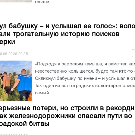
гавани,...
ул бабушку – и услышал ее голос»: вол
али трогательную историю поисков
ерки
6.08.2026
20:35
«Подходя к зарослям камыша, я заметил: к
неестественно колышется, будто там кто-то 
Окликнул бабушку по имени – и услышал в от
Так один из волгоградских волонтеров опис
самый...
ерьезные потери, но строили в рекорд
как железнодорожники спасали пути во
радской битвы