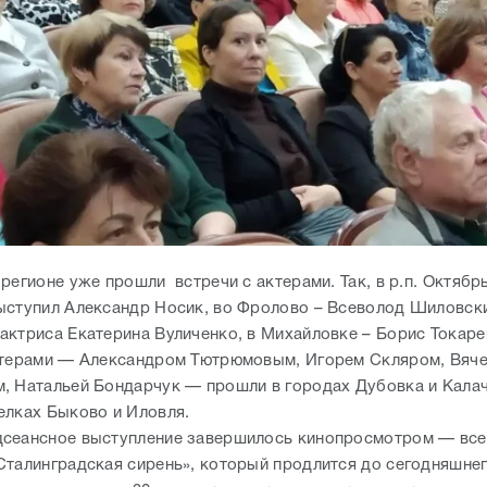
регионе уже прошли встречи с актерами. Так, в р.п. Октябр
ыступил Александр Носик, во Фролово – Всеволод Шиловски
актриса Екатерина Вуличенко, в Михайловке – Борис Токаре
ктерами — Александром Тютрюмовым, Игорем Скляром, Вяч
, Натальей Бондарчук — прошли в городах Дубовка и Калач
елках Быково и Иловля.
сеансное выступление завершилось кинопросмотром — все
Сталинградская сирень», который продлится до сегодняшнег