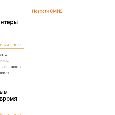
Новости СМИ2
онтеры
Комментарии
амыш
есть.
вет голос!»
ывает
ные
 время
Комментарии