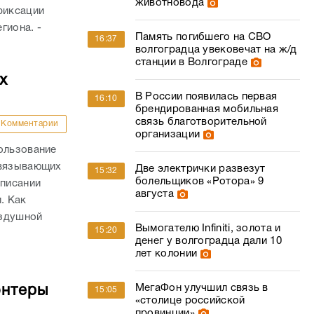
животновода
фиксации
гиона. -
Память погибшего на СВО
16:37
волгоградца увековечат на ж/д
станции в Волгограде
х
В России появилась первая
16:10
брендированная мобильная
связь благотворительной
Комментарии
организации
ользование
связывающих
Две электрички развезут
15:32
болельщиков «Ротора» 9
списании
августа
. Как
оздушной
Вымогателю Infiniti, золота и
15:20
денег у волгоградца дали 10
лет колонии
МегаФон улучшил связь в
онтеры
15:05
«столице российской
провинции»