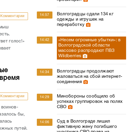
Волгоградцы сдали 134 кг
14:57
Комментарии
одежды и игрушек на
переработку
амыш
есть.
«Несем огромные убытки»: в
14:42
вет голос!»
Волгоградской области
ывает
массово распродают ПВЗ
Wildberries
ные
Волгоградцы продолжают
14:34
жаловаться на сбой интернет-
 время
соединения
Минобороны сообщило об
Комментарии
14:29
успехах группировок на полях
СВО
 воинов-
азалось бы,
валась
Суд в Волгограде лишил
14:06
фиктивную жену погибшего
жных путей.