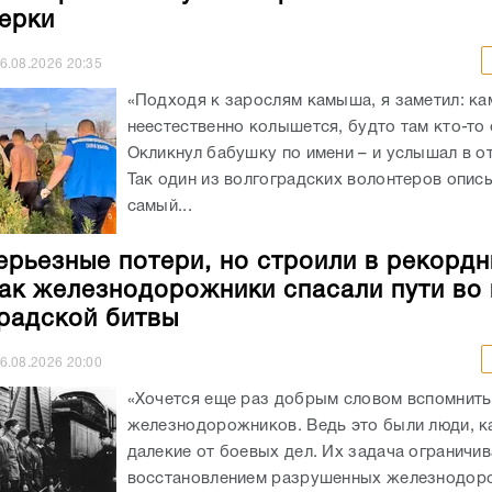
ерки
6.08.2026
20:35
«Подходя к зарослям камыша, я заметил: к
неестественно колышется, будто там кто-то 
Окликнул бабушку по имени – и услышал в от
Так один из волгоградских волонтеров опис
самый...
ерьезные потери, но строили в рекорд
как железнодорожники спасали пути во
радской битвы
6.08.2026
20:00
«Хочется еще раз добрым словом вспомнить
железнодорожников. Ведь это были люди, к
далекие от боевых дел. Их задача ограничи
восстановлением разрушенных железнодоро