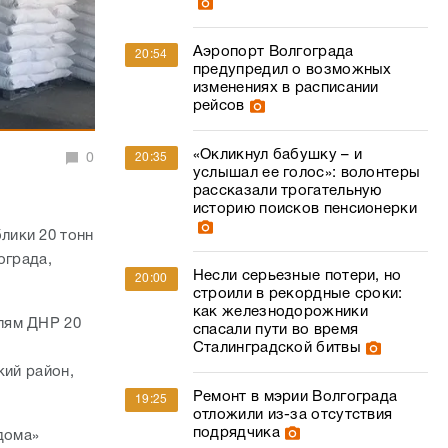
Аэропорт Волгограда
20:54
предупредил о возможных
изменениях в расписании
рейсов
«Окликнул бабушку – и
0
20:35
услышал ее голос»: волонтеры
рассказали трогательную
историю поисков пенсионерки
лики 20 тонн
ограда,
Несли серьезные потери, но
20:00
строили в рекордные сроки:
как железнодорожники
лям ДНР 20
спасали пути во время
Сталинградской битвы
кий район,
Ремонт в мэрии Волгограда
19:25
отложили из-за отсутствия
подрядчика
дома»