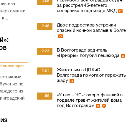
Ревнивого волгоградца осудят
13:08
олучила
за расстрел 45-летнего
соперника в подъезде МКД
наркоманки,
к...
Двое подростков устроили
12:46
опасный ночной заплыв в Волге
й»:
ов
В Волгограде водитель
12:23
«Приоры» погубил пешехода
Комментарии
Животным в ЦПКиО
12:01
Волгограда помогают пережить
астниками
жару
бучение по
каждого из
«У нас – ЧС»: озеро фекалий в
11:56
линградский
подвале травит жителей дома
под Волгоградом
 из