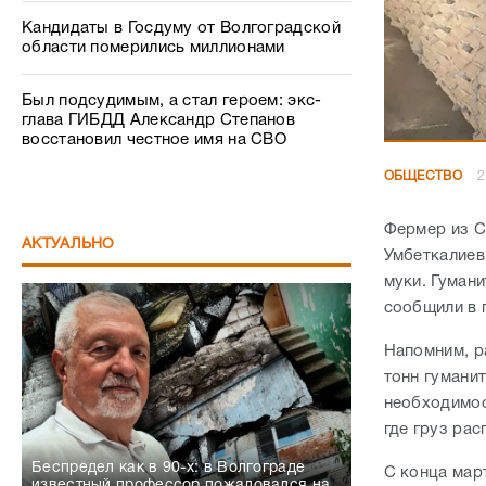
Кандидаты в Госдуму от Волгоградской
области померились миллионами
Был подсудимым, а стал героем: экс-
глава ГИБДД Александр Степанов
восстановил честное имя на СВО
ОБЩЕСТВО
2
Фермер из С
АКТУАЛЬНО
Умбеткалиев
муки. Гуман
сообщили в 
Напомним, р
тонн гумани
необходимос
где груз ра
Беспредел как в 90-х: в Волгограде
С конца мар
известный профессор пожаловался на