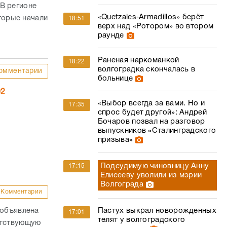
В регионе
«Quetzales‑Armadillos» берёт
торые начали
18:51
верх над «Ротором» во втором
раунде
Раненая наркоманкой
18:22
волгоградка скончалась в
омментарии
больнице
02
«Выбор всегда за вами. Но и
17:35
спрос будет другой»: Андрей
Бочаров позвал на разговор
выпускников «Сталинградского
призыва»
Подсудимую чиновницу Анну
17:15
Елисееву уволили из мэрии
Волгограда
Комментарии
 объявлена
Пастух выкрал новорожденных
17:01
телят у волгоградского
етствующую