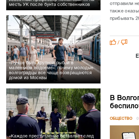
отправили н
месть УК после бунта собственников
также оказы
прибывать 2
/
Е
«Лучше быть крупной рыбой в
маленьком водоеме»: почему молодые
волгоградцы все чаще возвращаются
домой из Москвы
В Волго
беспило
ОБЩЕСТВО
0
«Каждое преступление оставляет след