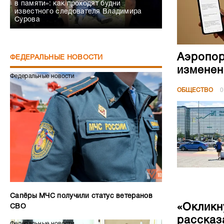
в памяти»: как проходят будни
известного следователя Владимира
Сурова
Аэропор
ФЕДЕРАЛЬНЫЕ НОВОСТИ
изменен
Федеральные новости
ОБЩЕСТВО
0
Сапёры МЧС получили статус ветеранов
«Окликн
СВО
рассказ
Федеральные новости