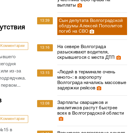
участника СВО права на
выплаты
Сын депутата Волгоградской
13:39
облдумы Алексей Пополитов
утствия
погиб на СВО
Комментарии
На севере Волгограда
13:16
разыскивают водителя,
бывшего
скрывшегося с места ДТП
сегодня
или из-за
«Людей в терминале очень
13:15
много»: в аэропорту
подрядчика.
Волгограда начались массовые
первом...
задержки рейсов
в
Зарплаты сварщиков и
13:08
аналитиков растут быстрее
всех в Волгоградской области
Комментарии
 №15 в