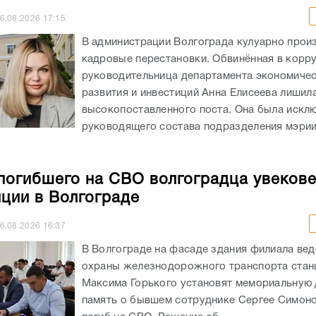
6.08.2026
17:15
В администрации Волгограда кулуарно прои
кадровые перестановки. Обвинённая в корр
руководительница департамента экономиче
развития и инвестиций Анна Елисеева лишил
высокопоставленного поста. Она была искл
руководящего состава подразделения мэрии
погибшего на СВО волгоградца увекове
нции в Волгограде
6.08.2026
16:37
В Волгограде на фасаде здания филиала ве
охраны железнодорожного транспорта стан
Максима Горького установят мемориальную 
память о бывшем сотруднике Сергее Симоно