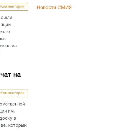
Комментарии
Новости СМИ2
зошли
упции
ского
ась
ючена из
.
чат на
Комментарии
домственной
ции им.
доску в
ве, который