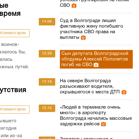
успехах группировок на полях
ные
СВО
 время
Суд в Волгограде лишил
14:06
фиктивную жену погибшего
участника СВО права на
Комментарии
выплаты
 воинов-
азалось бы,
Сын депутата Волгоградской
13:39
облдумы Алексей Пополитов
валась
погиб на СВО
жных путей.
На севере Волгограда
13:16
разыскивают водителя,
утствия
скрывшегося с места ДТП
«Людей в терминале очень
13:15
Комментарии
много»: в аэропорту
Волгограда начались массовые
бывшего
задержки рейсов
сегодня
или из-за