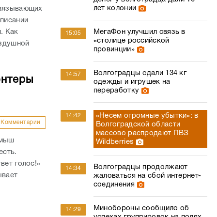
лет колонии
связывающих
списании
. Как
МегаФон улучшил связь в
15:05
«столице российской
оздушной
провинции»
Волгоградцы сдали 134 кг
14:57
онтеры
одежды и игрушек на
переработку
«Несем огромные убытки»: в
14:42
Комментарии
Волгоградской области
массово распродают ПВЗ
амыш
Wildberries
есть.
вет голос!»
Волгоградцы продолжают
14:34
ывает
жаловаться на сбой интернет-
соединения
Минобороны сообщило об
14:29