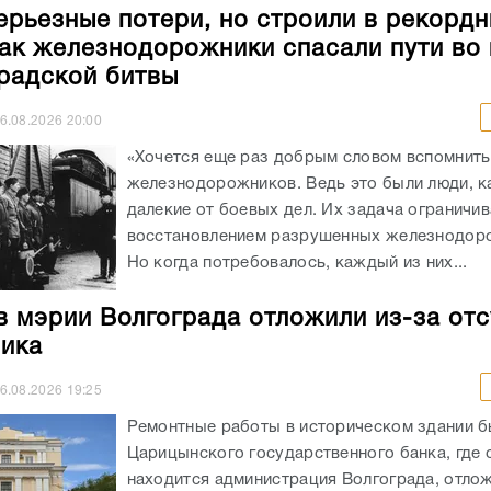
ерьезные потери, но строили в рекорд
как железнодорожники спасали пути во
радской битвы
6.08.2026
20:00
«Хочется еще раз добрым словом вспомнить
железнодорожников. Ведь это были люди, к
далекие от боевых дел. Их задача ограничи
восстановлением разрушенных железнодоро
Но когда потребовалось, каждый из них...
в мэрии Волгограда отложили из-за отс
ика
6.08.2026
19:25
Ремонтные работы в историческом здании 
Царицынского государственного банка, где 
находится администрация Волгограда, отлож