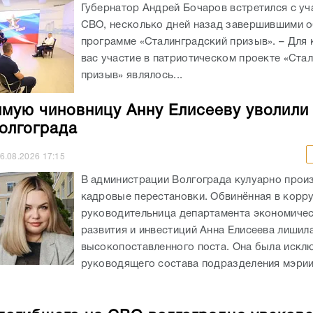
Губернатор Андрей Бочаров встретился с уч
СВО, несколько дней назад завершившими о
программе «Сталинградский призыв». – Для 
вас участие в патриотическом проекте «Ста
призыв» являлось...
мую чиновницу Анну Елисееву уволили
олгограда
6.08.2026
17:15
В администрации Волгограда кулуарно прои
кадровые перестановки. Обвинённая в корр
руководительница департамента экономиче
развития и инвестиций Анна Елисеева лишил
высокопоставленного поста. Она была искл
руководящего состава подразделения мэрии