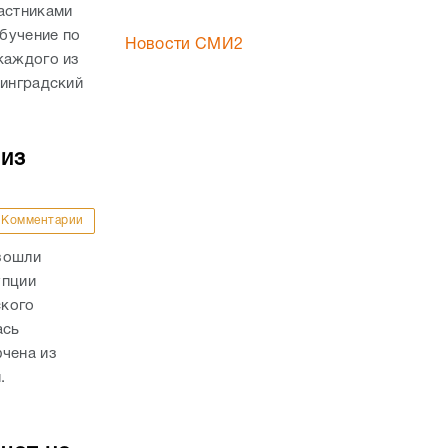
астниками
бучение по
Новости СМИ2
каждого из
линградский
 из
Комментарии
зошли
упции
ского
ась
ючена из
.