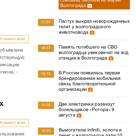
Елисееву уволили из мэрии
Волгограда
Пастух выкрал новорожденных
17:01
телят у волгоградского
животновода
Комментарии
Память погибшего на СВО
16:37
 объявлена
волгоградца увековечат на ж/д
етствующую
станции в Волгограде
фиксации
гиона. -
В России появилась первая
16:10
брендированная мобильная
связь благотворительной
организации
х
Две электрички развезут
15:32
болельщиков «Ротора» 9
августа
Комментарии
Вымогателю Infiniti, золота и
15:20
ользование
денег у волгоградца дали 10