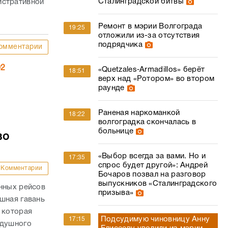
Сталинградской битвы
истративной
Ремонт в мэрии Волгограда
19:25
отложили из-за отсутствия
подрядчика
омментарии
02
«Quetzales‑Armadillos» берёт
18:51
верх над «Ротором» во втором
раунде
Раненая наркоманкой
18:22
волгоградка скончалась в
больнице
во
«Выбор всегда за вами. Но и
17:35
спрос будет другой»: Андрей
Комментарии
Бочаров позвал на разговор
выпускников «Сталинградского
нных рейсов
призыва»
шная гавань
 которая
Подсудимую чиновницу Анну
17:15
здушного