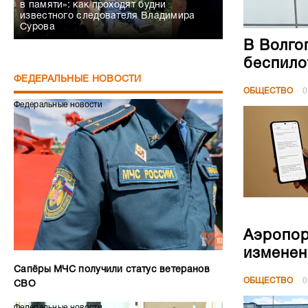
в памяти»: как проходят будни
известного следователя Владимира
Сурова
В Волго
беспило
ФЕДЕРАЛЬНЫЕ НОВОСТИ
ОБЩЕСТВО
0
Федеральные новости
Аэропор
изменен
Сапёры МЧС получили статус ветеранов
ОБЩЕСТВО
0
СВО
Федеральные новости