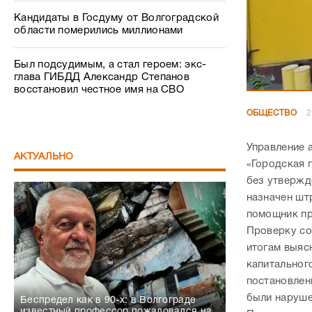
Кандидаты в Госдуму от Волгоградской
области померились миллионами
Был подсудимым, а стал героем: экс-
глава ГИБДД Александр Степанов
восстановил честное имя на СВО
ОБЩЕСТВО
2
Управление 
АКТУАЛЬНО
«Городская 
без утвержд
назначен шт
помощник пр
Проверку со
итогам выяс
капитальног
постановлен
были наруше
Беспредел как в 90-х: в Волгограде
известный профессор пожаловался на