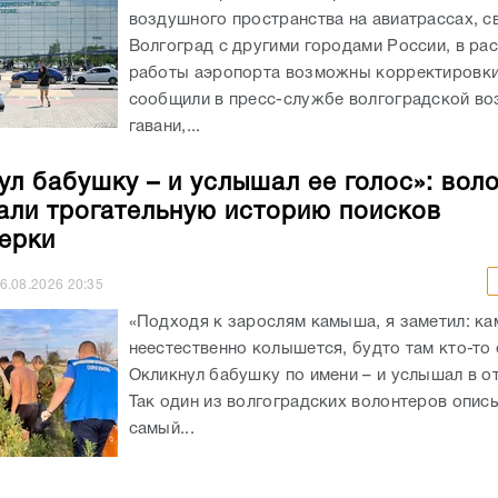
воздушного пространства на авиатрассах, 
Волгоград с другими городами России, в ра
работы аэропорта возможны корректировки
сообщили в пресс-службе волгоградской в
гавани,...
ул бабушку – и услышал ее голос»: вол
али трогательную историю поисков
ерки
6.08.2026
20:35
«Подходя к зарослям камыша, я заметил: к
неестественно колышется, будто там кто-то 
Окликнул бабушку по имени – и услышал в от
Так один из волгоградских волонтеров опис
самый...