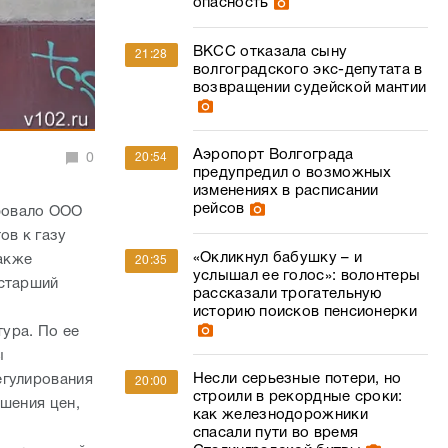
опасность
ВКСС отказала сыну
21:28
волгоградского экс-депутата в
возвращении судейской мантии
Аэропорт Волгограда
0
20:54
предупредил о возможных
изменениях в расписании
рейсов
фовало ООО
ов к газу
«Окликнул бабушку – и
акже
20:35
услышал ее голос»: волонтеры
 старший
рассказали трогательную
историю поисков пенсионерки
ура. По ее
ы
Несли серьезные потери, но
егулирования
20:00
строили в рекордные сроки:
ышения цен,
как железнодорожники
спасали пути во время