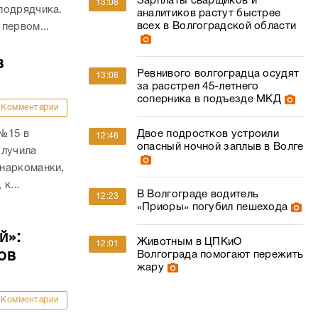
Зарплаты сварщиков и
13:08
подрядчика.
аналитиков растут быстрее
всех в Волгоградской области
первом...
в
Ревнивого волгоградца осудят
13:08
за расстрел 45-летнего
соперника в подъезде МКД
Комментарии
 №15 в
Двое подростков устроили
12:46
опасный ночной заплыв в Волге
олучила
наркоманки,
к...
В Волгограде водитель
12:23
«Приоры» погубил пешехода
й»:
Животным в ЦПКиО
12:01
ов
Волгограда помогают пережить
жару
Комментарии