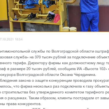
7.10.2021 16:54
антимонопольной службы по Волгоградской области оштра
газовая служба» на 370 тысяч рублей за подключение объект
енного тарифа. Директору фирмы как должностному лицу т
раф в размере 20 тысяч рублей, сообщила ИА «Высота 102»
окурора Волгоградской области Оксана Черединина.
блюдения закона о защите конкуренции проводила прокурат
нилось, что фирма несколько раз подключила к газу объект
о строительства без утвержденного комитетом тарифного р
ия о расценках. Таким образом, клиенты пострадали от зав
ны права конкурентов.