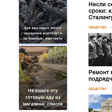
Несли с
сроки: 
Сталинг
Как выглядит место
ОБЩЕСТВО
0
крушение вертолета
на Кавказе: смотреть
Ремонт 
подрядч
ОБЩЕСТВО
0
Не ешьте эту
готовую еду из
магазина: список