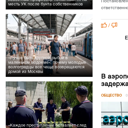
Постановлен
месть УК после бунта собственников
ответственно
/
Е
«Лучше быть крупной рыбой в
маленьком водоеме»: почему молодые
волгоградцы все чаще возвращаются
домой из Москвы
В аэроп
задержа
ОБЩЕСТВО
0
«Каждое преступление оставляет след