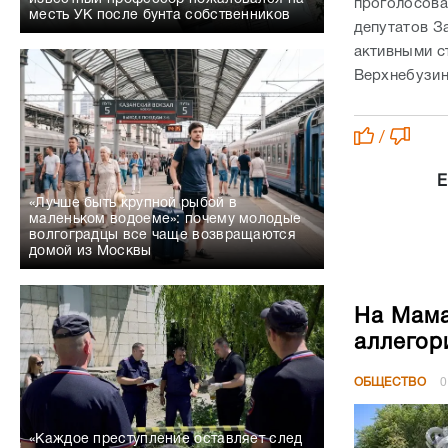
проголосова
месть УК после бунта собственников
депутатов З
активными с
Верхнебузин
/
Е
«Лучше быть крупной рыбой в
маленьком водоеме»: почему молодые
волгоградцы все чаще возвращаются
домой из Москвы
На Мама
аллегор
ОБЩЕСТВО
0
«Каждое преступление оставляет след