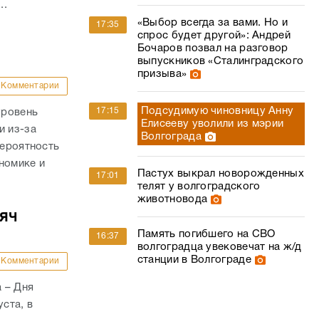
..
«Выбор всегда за вами. Но и
17:35
спрос будет другой»: Андрей
Бочаров позвал на разговор
выпускников «Сталинградского
призыва»
Комментарии
Подсудимую чиновницу Анну
17:15
уровень
Елисееву уволили из мэрии
и из-за
Волгограда
вероятность
номике и
Пастух выкрал новорожденных
17:01
телят у волгоградского
животновода
сяч
Память погибшего на СВО
16:37
волгоградца увековечат на ж/д
станции в Волгограде
Комментарии
 – Дня
ста, в