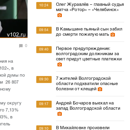
Олег Журавлёв – главный судья
10:24
матча «Ротор» – «Челябинск»
В Камышине пьяный сын забил
09:54
до смерти пожилую мать
0
Первое предупреждение:
09:40
волгоградским должникам за
свет придут цветные платежки
ния на
02», в
ной думы по
7 жителей Волгоградской
09:30
и 26 807
области подхватили опасные
болезни от клещей
нному
ому округу
Андрей Бочаров выехал на
09:17
запад Волгоградской области
го 7,13%
03%, в
атель
В Михайловке произвели
09:10