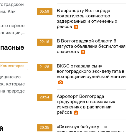
лгоградской
В аэропорту Волгограда
ии. Как
05:59
сократилось количество
задержанных и отмененных
 это первое
рейсов
низации,...
В Волгоградской области 6
22:16
августа объявлена беспилотная
опасные
опасность
ВКСС отказала сыну
Комментарии
21:28
волгоградского экс-депутата в
возвращении судейской мантии
дицинские
ек, которые
 на природе
Аэропорт Волгограда
20:54
.
предупредил о возможных
изменениях в расписании
рейсов
«Окликнул бабушку – и
й
20:35