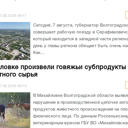
7.08.2026
09:17
Сегодня, 7 августа, губернатор Волгоградск
совершает рабочую поезду в Серафимовичс
который находится в западной части регион
день у главы региона обещает быть очень н
Как...
ловке произвели говяжьи субпродукты 
тного сырья
7.08.2026
09:10
В Михайловке Волгоградской области выявл
нарушение в производственной цепочке изг
продуктов животного происхождения на пл
физического лица. По данным Россельхозна
ветеринарным врачом ГБУ ВО «Михайловск