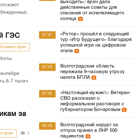
выходить»: врач дала
ичтожают
действенные советы для
обежденный,
спасения от испепеляющего
солнца
«Ротор» прошёл в следующий
й ГЭС
07:31
тур «Игр Будущего» благодаря
успешной игре на цифровом
Комментарии
этапе
аботы
Волгоградская область
07:20
пережила 9-часовую угрозу
сентября
налета БПЛА
ть 6-7 тысяч
«Настоящий мужик!»: Ветеран
07:02
СВО рассказал о
неформальном разговоре с
губернатором Бочаровым
икам за
Волгоградский хирург за
06:15
отпуск принял в ЛНР 500
нтарии
0
пациентов