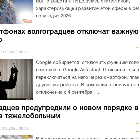
Волгоградстате поделились статистикой,
характеризующей развитие этой сферы в ре
полугодие 2026...
тфонах волгоградцев отключат важную
ю
7.08.2026
08:21
Google собирается отключить функцию гол
помощника Google Assistant. Пользователи н
переключаться на него через смартфон, пла
другие устройства. В компании планируют н
отключение с 4 сентября. ...
адцев предупредили о новом порядке 
в тяжелобольным
7.08.2026
08:12
В России изменится порядок выдачи лекарст