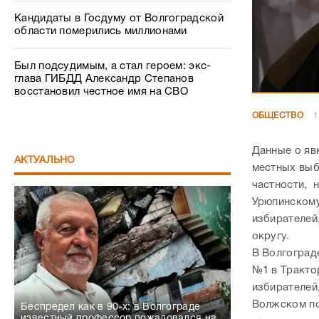
Кандидаты в Госдуму от Волгоградской
области померились миллионами
Был подсудимым, а стал героем: экс-
глава ГИБДД Александр Степанов
восстановил честное имя на СВО
ОБЩЕСТВО
1
Данные о явк
АКТУАЛЬНО
местных выб
частности, 
Урюпинскому
избирателей
округу.
В Волгоград
№1 в Тракто
избирателей
Волжском по
Беспредел как в 90-х: в Волгограде
известный профессор пожаловался на