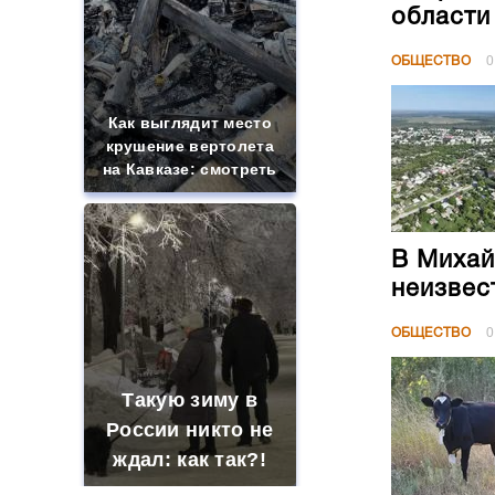
области
ОБЩЕСТВО
0
Как выглядит место
крушение вертолета
на Кавказе: смотреть
В Михай
неизвес
ОБЩЕСТВО
0
Такую зиму в
России никто не
ждал: как так?!