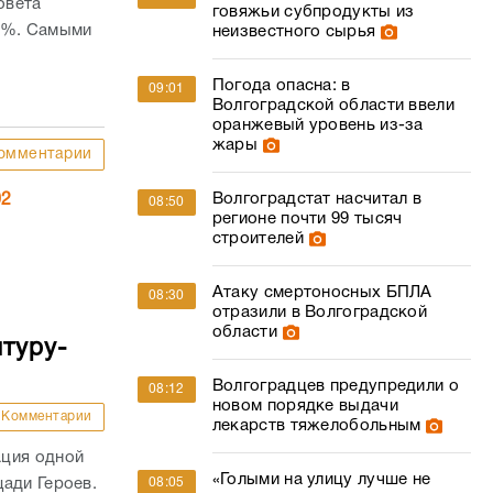
овета
говяжьи субпродукты из
61%. Самыми
неизвестного сырья
Погода опасна: в
09:01
Волгоградской области ввели
оранжевый уровень из-за
жары
омментарии
Волгоградстат насчитал в
02
08:50
регионе почти 99 тысяч
строителей
Атаку смертоносных БПЛА
08:30
отразили в Волгоградской
области
туру-
Волгоградцев предупредили о
08:12
новом порядке выдачи
Комментарии
лекарств тяжелобольным
ация одной
«Голыми на улицу лучше не
ади Героев.
08:05