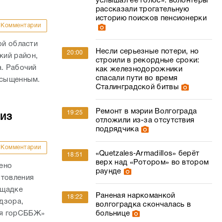
услышал ее голос»: волонтеры
рассказали трогательную
историю поисков пенсионерки
Комментарии
ой области
Несли серьезные потери, но
20:00
кий район,
строили в рекордные сроки:
а. Рабочий
как железнодорожники
спасали пути во время
асыщенным.
Сталинградской битвы
Ремонт в мэрии Волгограда
19:25
из
отложили из-за отсутствия
подрядчика
Комментарии
«Quetzales‑Armadillos» берёт
18:51
верх над «Ротором» во втором
ено
раунде
отовления
ощадке
Раненая наркоманкой
18:22
дзора,
волгоградка скончалась в
ая горСББЖ»
больнице