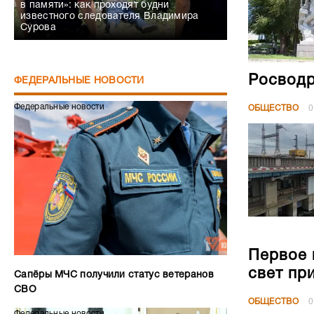
в памяти»: как проходят будни
известного следователя Владимира
Сурова
Росводр
ФЕДЕРАЛЬНЫЕ НОВОСТИ
Федеральные новости
ОБЩЕСТВО
0
Первое 
свет пр
Сапёры МЧС получили статус ветеранов
СВО
ОБЩЕСТВО
0
Федеральные новости