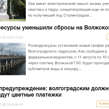
Она имеет аллегорический смысл: воины ун
свастику и гидру, олицетворяющие еще не п
но получивший под Сталинградом...
есурсы уменьшили сбросы на Волжско
7.08.2026
10:58
Росводресурсы установили новый график р
Волгоградского гидроузла. Как сообщили в
федеральном ведомстве, с 11 августа по 10 
через плотину Волжской ГЭС будет проходи
кубометров воды в секунду....
предупреждение: волгоградским должн
идут цветные платежки
Комме
7.08.2026
09:40