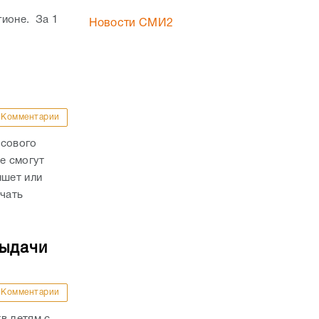
гионе. За 1
Новости СМИ2
Комментарии
осового
е смогут
ншет или
ачать
выдачи
Комментарии
в детям с