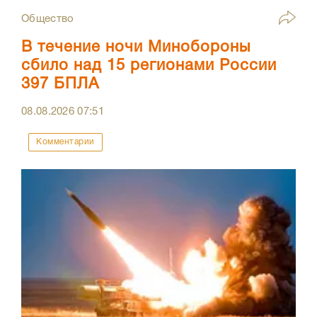
Общество
В течение ночи Минобороны
сбило над 15 регионами России
397 БПЛА
08.08.2026
07:51
Комментарии