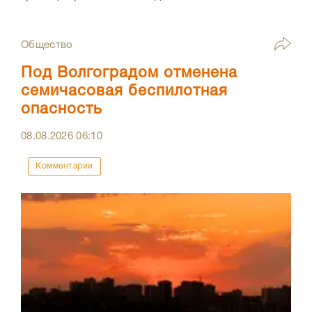
Общество
Под Волгоградом отменена
семичасовая беспилотная
опасность
08.08.2026
06:10
Комментарии