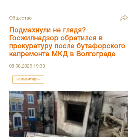
Общество
Подмахнули не глядя?
Госжилнадзор обратился в
прокуратуру после бутафорского
капремонта МКД в Волгограде
08.08.2026
19:33
Комментарии