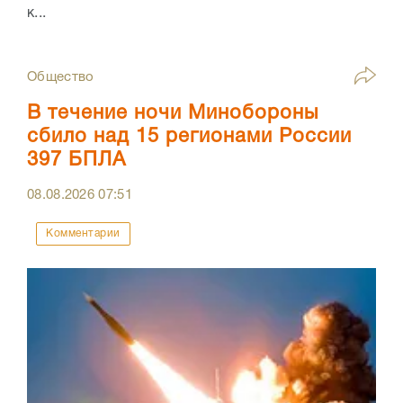
к...
Общество
В течение ночи Минобороны
сбило над 15 регионами России
397 БПЛА
08.08.2026
07:51
Комментарии