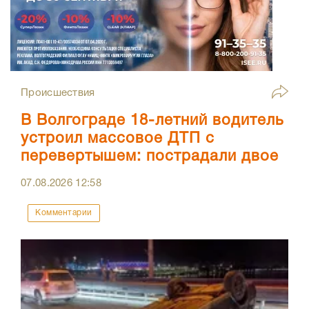
Происшествия
В Волгограде 18-летний водитель
устроил массовое ДТП с
перевертышем: пострадали двое
07.08.2026
12:58
Комментарии