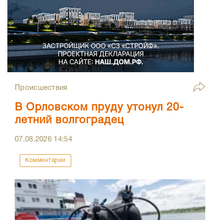
Происшествия
В Орловском пруду утонул 20-
летний волгоградец
07.08.2026
14:54
Комментарии