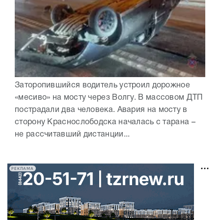
Заторопившийся водитель устроил дорожное
«месиво» на мосту через Волгу. В массовом ДТП
пострадали два человека. Авария на мосту в
сторону Краснослободска началась с тарана –
не рассчитавший дистанции...
РЕКЛАМА