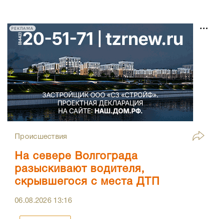
РЕКЛАМА
Происшествия
На севере Волгограда
разыскивают водителя,
скрывшегося с места ДТП
06.08.2026
13:16