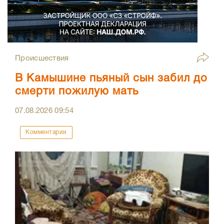
Происшествия
В Камышине пьяный сын забил до
смерти пожилую мать
07.08.2026
09:54
Комментарии