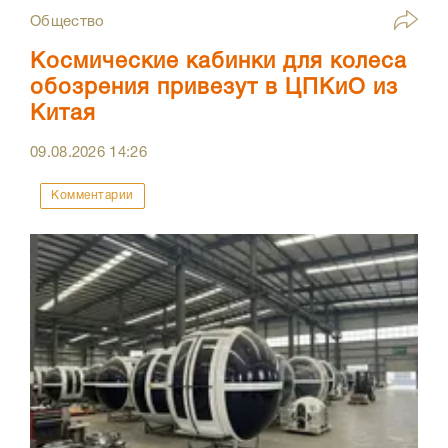
Общество
Космические кабинки для колеса
обозрения привезут в ЦПКиО из
Китая
09.08.2026
14:26
Комментарии