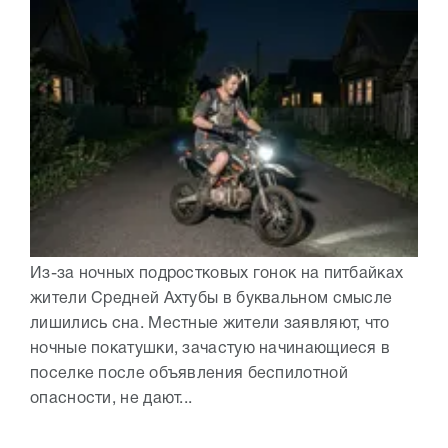
Из-за ночных подростковых гонок на питбайках
жители Средней Ахтубы в буквальном смысле
лишились сна. Местные жители заявляют, что
ночные покатушки, зачастую начинающиеся в
поселке после объявления беспилотной
опасности, не дают...