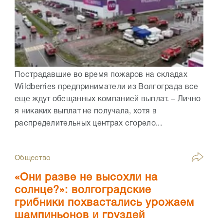
Пострадавшие во время пожаров на складах
Wildberries предприниматели из Волгограда все
еще ждут обещанных компанией выплат. – Лично
я никаких выплат не получала, хотя в
распределительных центрах сгорело...
Общество
«Они разве не высохли на
солнце?»: волгоградские
грибники похвастались урожаем
шампиньонов и груздей