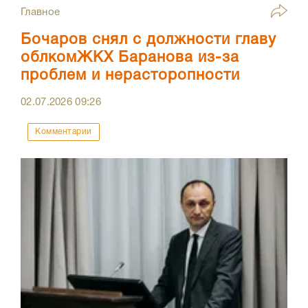
Главное
Бочаров снял с должности главу
облкомЖКХ Баранова из-за
проблем и нерасторопности
02.07.2026
09:26
Комментарии