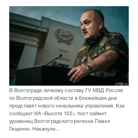
В Волгограде личному составу ГУ МВД России
по Волгоградской области в ближайшие дни
представят нового начальника управления. Как
сообщает ИА «Высота 102», пост займет
уроженец Волгоградского региона Павел
Гищенко. Накануне...