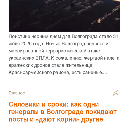
Поистине черным днем для Волгограда стало 31
июля 2026 года. Ночью Волгоград подвергся
массированной террористической атаке
украинских БПЛА. К сожалению, жертвой налета
вражеских дронов стала жительница
Красноармейского района, есть раненые....
Главное
Силовики и сроки: как одни
генералы в Волгограде покидают
посты и «дают корни» другие