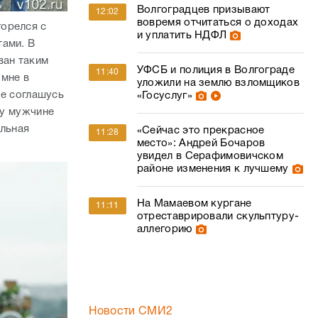
Волгоградцев призывают
12:02
вовремя отчитаться о доходах
орелся с
и уплатить НДФЛ
тами. В
ван таким
УФСБ и полиция в Волгограде
11:40
 мне в
уложили на землю взломщиков
не соглашусь
«Госуслуг»
му мужчине
альная
«Сейчас это прекрасное
11:28
место»: Андрей Бочаров
увидел в Серафимовичском
районе изменения к лучшему
На Мамаевом кургане
11:11
отреставрировали скульптуру-
аллегорию
Новости СМИ2