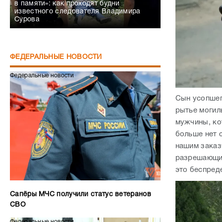
в памяти»: как проходят будни
известного следователя Владимира
Сурова
ФЕДЕРАЛЬНЫЕ НОВОСТИ
Федеральные новости
Сын усопшег
рытье могил
мужчины, ко
больше нет 
нашим заказ
разрешающие
это беспред
Сапёры МЧС получили статус ветеранов
СВО
Федеральные новости