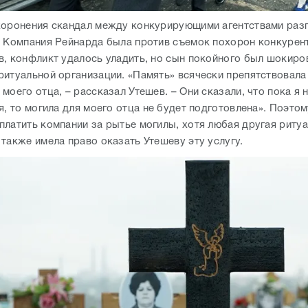
хоронения скандал между конкурирующими агентствами разг
. Компания Рейнарда была против съемок похорон конкурен
в, конфликт удалось уладить, но сын покойного был шокиро
ритуальной организации. «Память» всячески препятствовала
моего отца, – рассказал Утешев. – Они сказали, что пока я 
я, то могила для моего отца не будет подготовлена». Поэто
платить компании за рытье могилы, хотя любая другая риту
также имела право оказать Утешеву эту услугу.