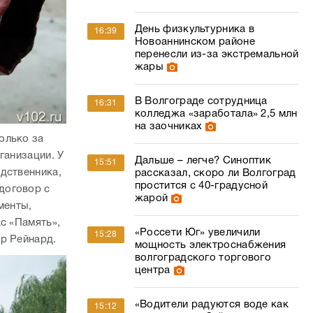
День физкультурника в
16:39
Новоаннинском районе
перенесли из-за экстремальной
жары
В Волгограде сотрудница
16:31
колледжа «заработала» 2,5 млн
на заочниках
олько за
ганизации. У
Дальше – легче? Синоптик
15:51
дственника,
рассказал, скоро ли Волгоград
простится с 40-градусной
договор с
жарой
менты,
с «Память»,
«Россети Юг» увеличили
15:28
р Рейнард.
мощность электроснабжения
волгоградского торгового
центра
«Водители радуются воде как
15:12