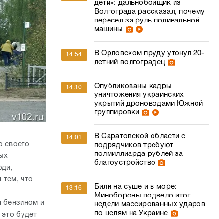
дети»: дальнобойщик из
Волгограда рассказал, почему
пересел за руль поливальной
машины
В Орловском пруду утонул 20-
14:54
летний волгоградец
Опубликованы кадры
14:10
уничтожения украинских
укрытий дроноводами Южной
группировки
В Саратовской области с
14:01
о своего
подрядчиков требуют
полмиллиарда рублей за
ных
благоустройство
юди,
 тем, что
Били на суше и в море:
13:16
Минобороны подвело итог
я бензином и
недели массированных ударов
по целям на Украине
 это будет