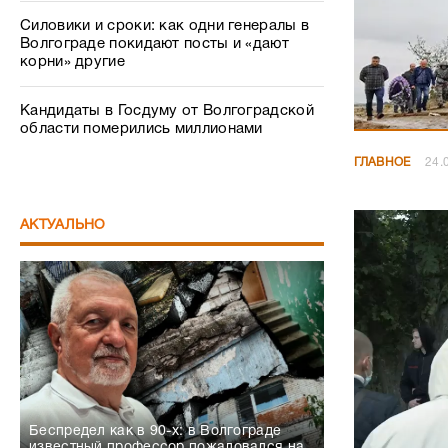
Силовики и сроки: как одни генералы в
Волгограде покидают посты и «дают
корни» другие
Кандидаты в Госдуму от Волгоградской
области померились миллионами
ГЛАВНОЕ
24.
АКТУАЛЬНО
Беспредел как в 90-х: в Волгограде
известный профессор пожаловался на