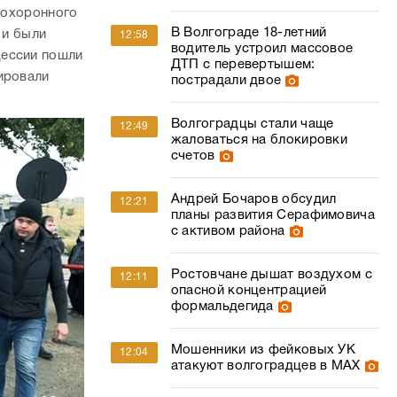
 похоронного
В Волгограде 18-летний
 и были
12:58
водитель устроил массовое
цессии пошли
ДТП с перевертышем:
ировали
пострадали двое
Волгоградцы стали чаще
12:49
жаловаться на блокировки
счетов
Андрей Бочаров обсудил
12:21
планы развития Серафимовича
с активом района
Ростовчане дышат воздухом с
12:11
опасной концентрацией
формальдегида
Мошенники из фейковых УК
12:04
атакуют волгоградцев в МАХ