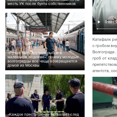
месть УК после бунта собственников
Катафалк ри
с гробом вн
Волгограде.
«Лучше быть крупной рыбой в
маленьком водоеме»: почему молодые
гроб от кла
волгоградцы все чаще возвращаются
препятствов
домой из Москвы
агентств, с
«Каждое преступление оставляет след