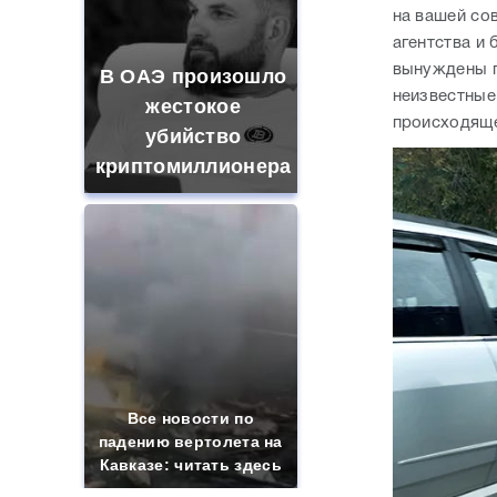
на вашей сов
агентства и 
вынуждены п
В ОАЭ произошло
неизвестные
жестокое
происходяще
убийство
криптомиллионера
Все новости по
падению вертолета на
Кавказе: читать здесь