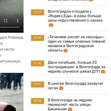
Волгоградка отсудила у
18:47
«Яндекс.Еды» в разы больше
цены недоставленного заказа
«Течением уносит за секунды»:
ндра Рейнард
18:03
один из самых опасных пляжей
 в
назвали в Волгоградской
ах нести
области
м
 ритуальных
Двое погибших, больше 20
17:40
пострадавших: в Волгограде за
неделю случился шквал ДТП
В центре Волгограда зазвучит
17:01
орган
В Волгограде на неделю
16:50
перекроют часть улицы
Бакинская