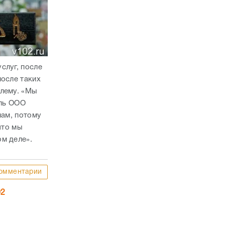
слуг, после
после таких
блему. «Мы
ель ООО
нам, потому
что мы
м деле».
омментарии
02