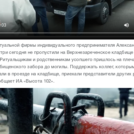
туальной фирмы индивидуального предпринимателя Алекса
утри сегодня не пропустили на Верхнезареченское кладбище
 Ритуальщикам и родственникам усопшего пришлось на плеч
дбищенского забора до могилы. Поддержать коллег, которы
али в проезде на кладбище, приехали представители других
ообщает ИА «Высота 102».