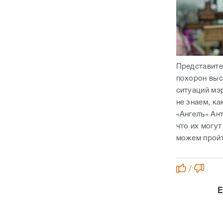
Представите
похорон выс
ситуаций мэ
не знаем, к
«Ангелъ» Ан
что их могут
можем пройт
/
Е