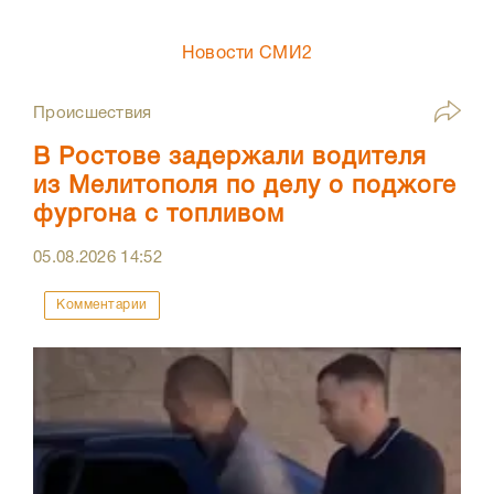
Новости СМИ2
Происшествия
В Ростове задержали водителя
из Мелитополя по делу о поджоге
фургона с топливом
05.08.2026
14:52
Комментарии