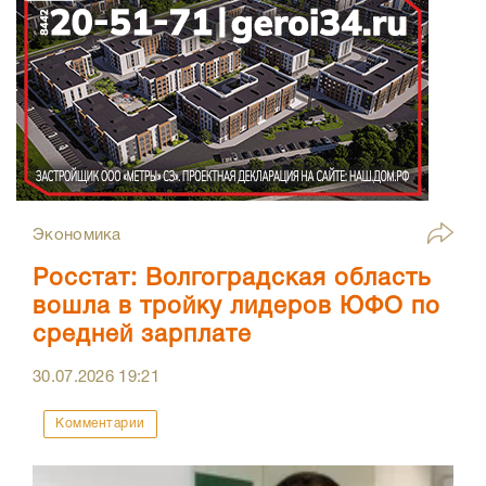
Экономика
Росстат: Волгоградская область
вошла в тройку лидеров ЮФО по
средней зарплате
30.07.2026
19:21
Комментарии