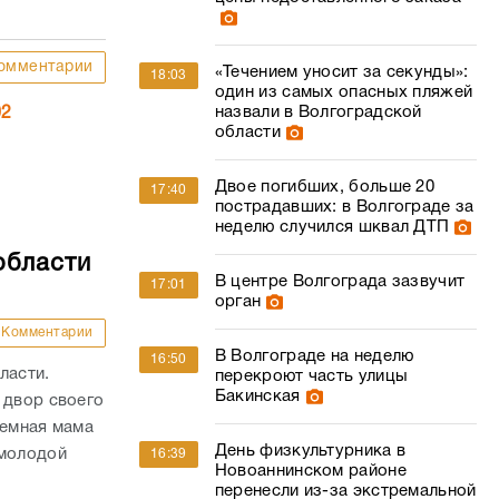
омментарии
«Течением уносит за секунды»:
18:03
один из самых опасных пляжей
назвали в Волгоградской
02
области
Двое погибших, больше 20
17:40
пострадавших: в Волгограде за
неделю случился шквал ДТП
области
В центре Волгограда зазвучит
17:01
орган
Комментарии
В Волгограде на неделю
16:50
ласти.
перекроют часть улицы
Бакинская
 двор своего
иемная мама
День физкультурника в
 молодой
16:39
Новоаннинском районе
перенесли из-за экстремальной