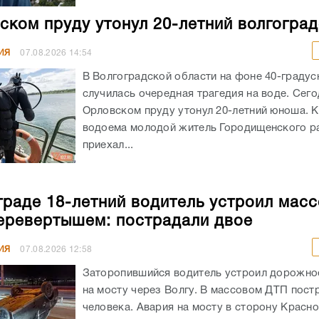
ском пруду утонул 20-летний волгогра
ИЯ
07.08.2026
14:54
В Волгоградской области на фоне 40-граду
случилась очередная трагедия на воде. Сего
Орловском пруду утонул 20-летний юноша. К
водоема молодой житель Городищенского р
приехал...
граде 18-летний водитель устроил мас
еревертышем: пострадали двое
ИЯ
07.08.2026
12:58
Заторопившийся водитель устроил дорожно
на мосту через Волгу. В массовом ДТП пост
человека. Авария на мосту в сторону Красн