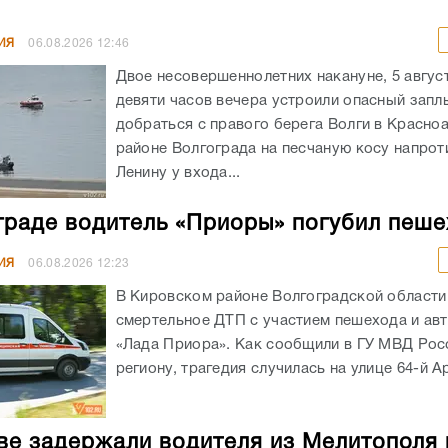
ИЯ
06.08.2026
12:46
Двое несовершеннолетних накануне, 5 авгус
девяти часов вечера устроили опасный запл
добраться с правого берега Волги в Красн
районе Волгограда на песчаную косу напрот
Ленину у входа...
граде водитель «Приоры» погубил пеш
ИЯ
06.08.2026
12:23
В Кировском районе Волгоградской област
смертельное ДТП с участием пешехода и ав
«Лада Приора». Как сообщили в ГУ МВД Рос
региону, трагедия случилась на улице 64-й А
ве задержали водителя из Мелитополя 