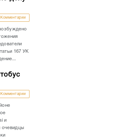
Комментарии
 возбуждено
тожения
едователи
татьи 167 УК
ение...
втобус
Комментарии
айоне
ное
i и
и очевидцы
вки