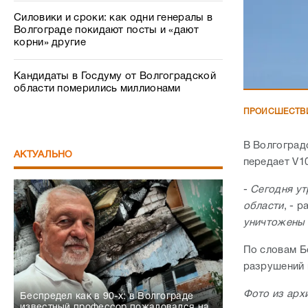
Силовики и сроки: как одни генералы в
Волгограде покидают посты и «дают
корни» другие
Кандидаты в Госдуму от Волгоградской
области померились миллионами
ПРОИСШЕСТВ
В Волгоградс
АКТУАЛЬНО
передает V1
-
Сегодня ут
области
, - 
уничтожены
По словам Б
разрушений 
Фото из арх
Беспредел как в 90-х: в Волгограде
известный профессор пожаловался на