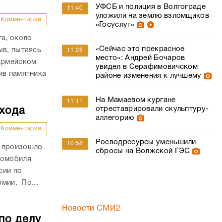
УФСБ и полиция в Волгограде
11:40
уложили на землю взломщиков
Комментарии
«Госуслуг»
та, около
«Сейчас это прекрасное
ыв, пытаясь
11:28
место»: Андрей Бочаров
оармейском
увидел в Серафимовичском
ив памятника
районе изменения к лучшему
На Мамаевом кургане
11:11
отреставрировали скульптуру-
ехода
аллегорию
Комментарии
Росводресурсы уменьшили
10:58
и произошло
сбросы на Волжской ГЭС
томобиля
сии по
рмии. По...
Новости СМИ2
по делу