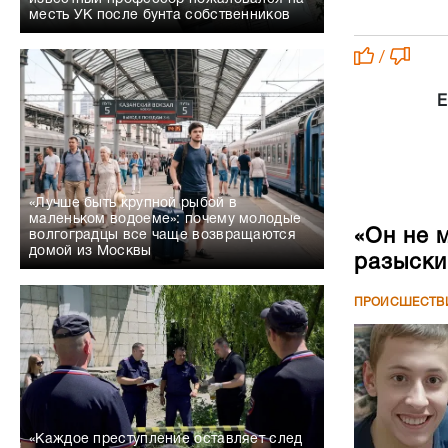
месть УК после бунта собственников
/
Е
«Лучше быть крупной рыбой в
маленьком водоеме»: почему молодые
«Он не 
волгоградцы все чаще возвращаются
домой из Москвы
разыски
ПРОИСШЕСТВ
«Каждое преступление оставляет след