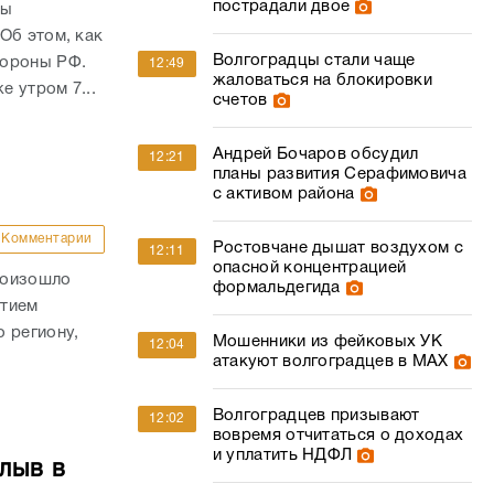
пострадали двое
ны
Об этом, как
Волгоградцы стали чаще
бороны РФ.
12:49
жаловаться на блокировки
е утром 7...
счетов
Андрей Бочаров обсудил
12:21
планы развития Серафимовича
с активом района
Комментарии
Ростовчане дышат воздухом с
12:11
опасной концентрацией
роизошло
формальдегида
стием
 региону,
Мошенники из фейковых УК
12:04
атакуют волгоградцев в МАХ
Волгоградцев призывают
12:02
вовремя отчитаться о доходах
и уплатить НДФЛ
лыв в