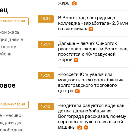
жары
дец
В Волгограде сотрудница
16:31
Комментарии
колледжа «заработала» 2,5 млн
на заочниках
сной жары
дня днем в
Дальше – легче? Синоптик
15:51
 берегу
рассказал, скоро ли Волгоград
айона
простится с 40-градусной
жарой
«Россети Юг» увеличили
15:28
мощность электроснабжения
совое
волгоградского торгового
центра
Комментарии
«Водители радуются воде как
15:12
дети»: дальнобойщик из
е «месиво»
Волгограда рассказал, почему
пересел за руль поливальной
радали два
машины
ослободска