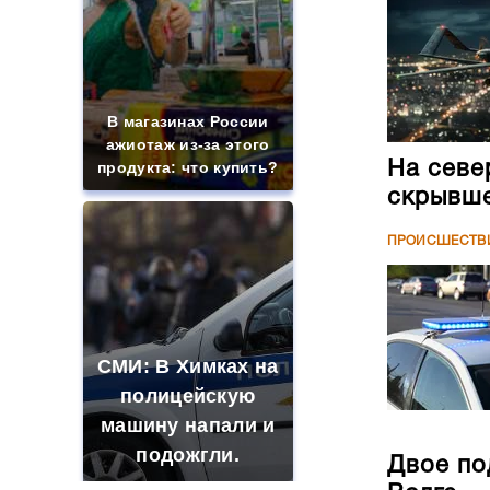
В магазинах России
ажиотаж из-за этого
На севе
продукта: что купить?
скрывше
ПРОИСШЕСТВ
СМИ: В Химках на
полицейскую
машину напали и
подожгли.
Двое по