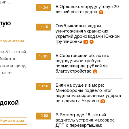
ии...
В Орловском пруду утонул 20-
14:54
летний волгоградец
лую
Опубликованы кадры
14:10
уничтожения украинских
укрытий дроноводами Южной
Комментарии
группировки
н 51-летний
В Саратовской области с
14:01
убийстве
подрядчиков требуют
ую женщину,
полмиллиарда рублей за
благоустройство
, сын-
Били на суше и в море:
13:16
Минобороны подвело итог
недели массированных ударов
по целям на Украине
адской
В Волгограде 18-летний
12:58
водитель устроил массовое
Комментарии
ДТП с перевертышем: