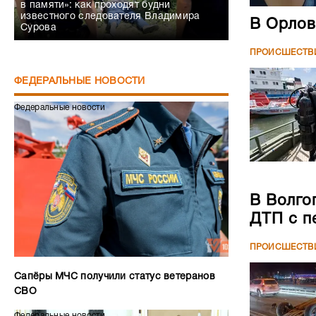
в памяти»: как проходят будни
известного следователя Владимира
В Орлов
Сурова
ПРОИСШЕСТВ
ФЕДЕРАЛЬНЫЕ НОВОСТИ
Федеральные новости
В Волго
ДТП с п
ПРОИСШЕСТВ
Сапёры МЧС получили статус ветеранов
СВО
Федеральные новости