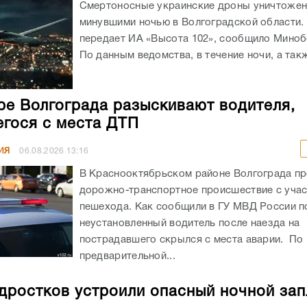
Смертоносные украинские дроны уничтоже
минувшими ночью в Волгоградской области. 
передает ИА «Высота 102», сообщило Мино
По данным ведомства, в течение ночи, а такж
ре Волгограда разыскивают водителя,
гося с места ДТП
ИЯ
06.08.2026
13:16
В Краснооктябрьском районе Волгограда п
дорожно-транспортное происшествие с уча
пешехода. Как сообщили в ГУ МВД России по
неустановленный водитель после наезда на
пострадавшего скрылся с места аварии. По
предварительной...
дростков устроили опасный ночной зап