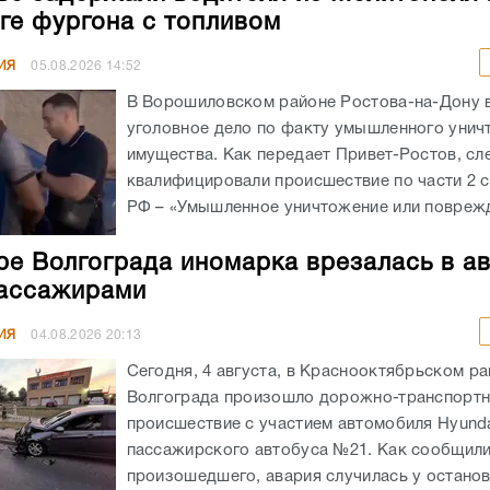
ге фургона с топливом
ИЯ
05.08.2026
14:52
В Ворошиловском районе Ростова-на-Дону
уголовное дело по факту умышленного унич
имущества. Как передает Привет-Ростов, сл
квалифицировали происшествие по части 2 с
РФ – «Умышленное уничтожение или поврежд
ре Волгограда иномарка врезалась в а
ассажирами
ИЯ
04.08.2026
20:13
Сегодня, 4 августа, в Краснооктябрьском р
Волгограда произошло дорожно-транспорт
происшествие с участием автомобиля Hyunda
пассажирского автобуса №21. Как сообщил
произошедшего, авария случилась у остано