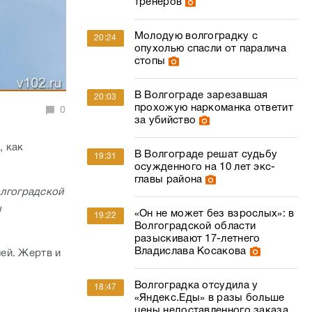
тренеров
Молодую волгоградку с
20:24
опухолью спасли от паралича
стопы
В Волгограде зарезавшая
20:03
прохожую наркоманка ответит
0
за убийство
, как
В Волгограде решат судьбу
19:31
осужденного на 10 лет экс-
главы района
олгоградской
ы
«Он не может без взрослых»: в
19:22
Волгоградской области
разыскивают 17-летнего
Владислава Косакова
ей. Жертв и
Волгоградка отсудила у
18:47
«Яндекс.Еды» в разы больше
цены недоставленного заказа