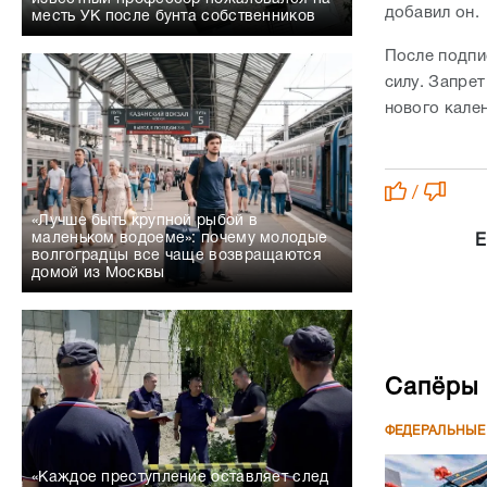
добавил он.
месть УК после бунта собственников
После подпи
силу. Запре
нового кале
/
«Лучше быть крупной рыбой в
маленьком водоеме»: почему молодые
Е
волгоградцы все чаще возвращаются
домой из Москвы
Сапёры 
ФЕДЕРАЛЬНЫЕ
«Каждое преступление оставляет след