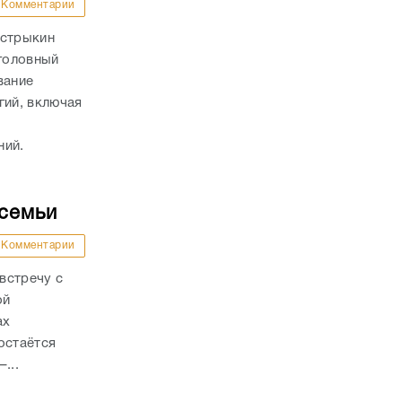
Комментарии
астрыкин
Уголовный
вание
ий, включая
ний.
 семьи
Комментарии
встречу с
ой
ах
остаётся
...