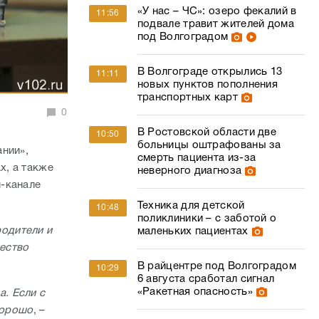
«У нас – ЧС»: озеро фекалий в
11:56
подвале травит жителей дома
под Волгоградом
В Волгограде открылись 13
11:11
новых пунктов пополнения
транспортных карт
0
В Ростовской области две
10:50
больницы оштрафованы за
нии»,
смерть пациента из-за
х, а также
неверного диагноза
-канале
Техника для детской
10:48
поликлиники – с заботой о
одители и
маленьких пациентах
ество
В райцентре под Волгоградом
10:29
6 августа сработал сигнал
«Ракетная опасность»
. Если с
хорошо
, –