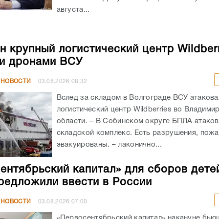
августа...
н крупный логистический центр Wildberr
и дронами ВСУ
 НОВОСТИ
03.08.2026
08:32
Вслед за складом в Волгограде ВСУ атакова
логистический центр Wildberries во Владими
области. – В Собинском округе БПЛА атако
складской комплекс. Есть разрушения, пож
эвакуированы. – лаконично...
ентябрьский капитал» для сборов дете
редложили ввести в России
 НОВОСТИ
03.08.2026
07:00
«Первосентябрьский капитал» накануне бью