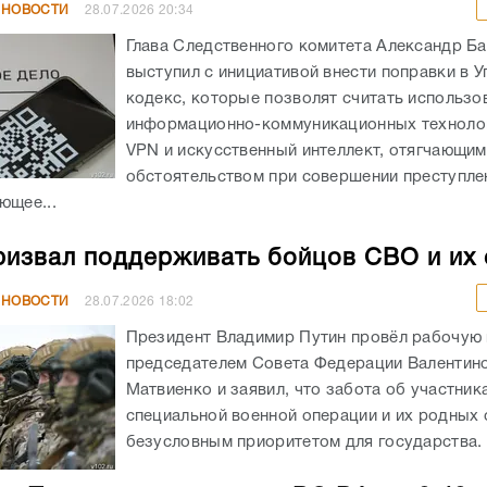
 НОВОСТИ
28.07.2026
20:34
Глава Следственного комитета Александр Б
выступил с инициативой внести поправки в 
кодекс, которые позволят считать использо
информационно-коммуникационных технолог
VPN и искусственный интеллект, отягчающим
обстоятельством при совершении преступле
ющее...
ризвал поддерживать бойцов СВО и их
 НОВОСТИ
28.07.2026
18:02
Президент Владимир Путин провёл рабочую 
председателем Совета Федерации Валентин
Матвиенко и заявил, что забота об участник
специальной военной операции и их родных 
безусловным приоритетом для государства. –