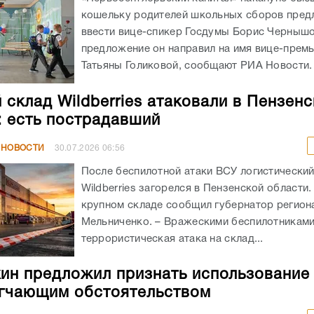
кошельку родителей школьных сборов пре
ввести вице-спикер Госдумы Борис Чернышо
предложение он направил на имя вице-прем
Татьяны Голиковой, сообщают РИА Новости. .
 склад Wildberries атаковали в Пензен
: есть пострадавший
 НОВОСТИ
30.07.2026
06:56
После беспилотной атаки ВСУ логистический
Wildberries загорелся в Пензенской области
крупном складе сообщил губернатор регион
Мельниченко. – Вражескими беспилотникам
террористическая атака на склад...
ин предложил признать использование
гчающим обстоятельством