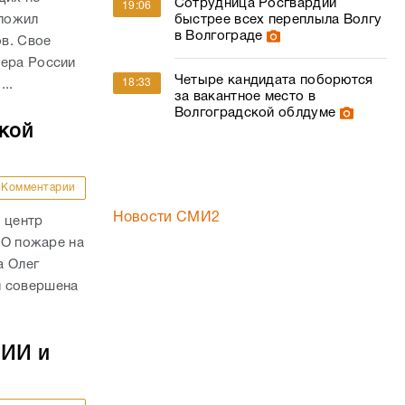
Сотрудница Росгвардии
19:06
дложил
быстрее всех переплыла Волгу
в Волгограде
в. Свое
ьера России
Четыре кандидата поборются
18:33
..
за вакантное место в
Волгоградской облдуме
ской
Комментарии
Новости СМИ2
 центр
. О пожаре на
а Олег
и совершена
 ИИ и