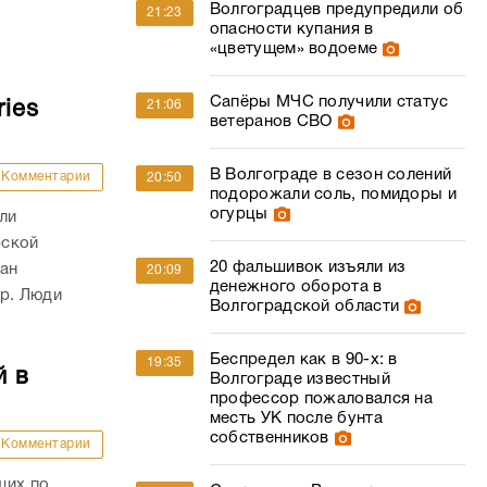
Волгоградцев предупредили об
21:23
опасности купания в
«цветущем» водоеме
Сапёры МЧС получили статус
ies
21:06
ветеранов СВО
В Волгограде в сезон солений
Комментарии
20:50
подорожали соль, помидоры и
огурцы
ли
рской
20 фальшивок изъяли из
ван
20:09
денежного оборота в
ар. Люди
Волгоградской области
Беспредел как в 90-х: в
19:35
й в
Волгограде известный
профессор пожаловался на
месть УК после бунта
собственников
Комментарии
щих по