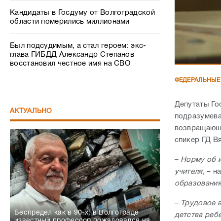
Кандидаты в Госдуму от Волгоградской
области померились миллионами
Был подсудимым, а стал героем: экс-
глава ГИБДД Александр Степанов
восстановил честное имя на СВО
ФЕДЕРАЛЬНЫЕ
Депутаты Го
АКТУАЛЬНО
подразумева
возвращающи
спикер ГД В
–
Норму об и
учителя,
– на
образования
–
Трудовое в
Беспредел как в 90-х: в Волгограде
детства реб
известный профессор пожаловался на