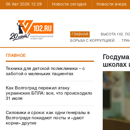
06 Авг 2026 12:29
Новости сегодня
Новости вчера
ГЛАВНАЯ
ВЫСОТА 102. П
БОРЬБА С КОРРУПЦИЕЙ
ТРА
ГЛАВНОЕ
Госдума
школах 
Техника для детской поликлиники – с
заботой о маленьких пациентах
Как Волгоград пережил атаку
украинских БПЛА: все, что происходило
31 июля
Силовики и сроки: как одни генералы в
Волгограде покидают посты и «дают
корни» другие