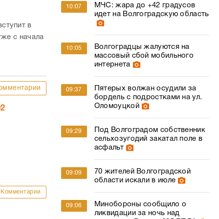
МЧС: жара до +42 градусов
10:07
идет на Волгоградскую область
ступит в
уже с начала
Волгоградцы жалуются на
10:05
массовый сбой мобильного
интернета
омментарии
Пятерых волжан осудили за
09:37
бордель с подростками на ул.
Оломоуцкой
02
Под Волгоградом собственник
09:29
сельхозугодий закатал поле в
асфальт
70 жителей Волгоградской
09:09
области искали в июле
Комментарии
Минобороны сообщило о
09:06
ликвидации за ночь над