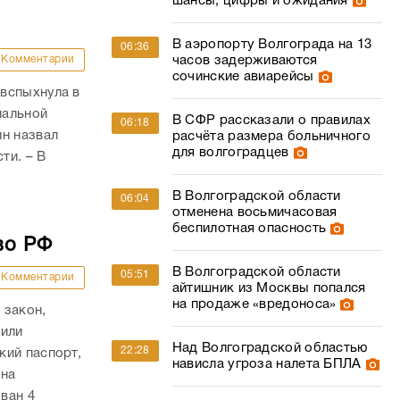
шансы, цифры и ожидания
В аэропорту Волгограда на 13
06:36
Комментарии
часов задерживаются
сочинские авиарейсы
вспыхнула в
иальной
В СФР рассказали о правилах
06:18
ин назвал
расчёта размера больничного
для волгоградцев
ти. – В
В Волгоградской области
06:04
отменена восьмичасовая
беспилотная опасность
во РФ
В Волгоградской области
05:51
Комментарии
айтишник из Москвы попался
на продаже «вредоноса»
 закон,
 или
Над Волгоградской областью
22:28
кий паспорт,
нависла угроза налета БПЛА
 на
ван 4