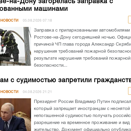
ве-на-Дону загорелась заправка с
кованными машинами
 НОВОСТИ
05.08.2026
07:18
Заправка с припаркованными автомобилями 
Ростове-на-Дону сегодняшней ночью. Офиц
причиной ЧП глава города Александр Скряб
нарушения требований пожарной безопаснос
результате нарушения требований пожарной
безопасности...
ам с судимостью запретили гражданст
 НОВОСТИ
04.08.2026
21:21
Президент России Владимир Путин подписал
который запрещает иностранцам с неснятой
непогашенной судимостью получать российс
разрешение на временное проживание и вид
жительство. Документ официально опублико