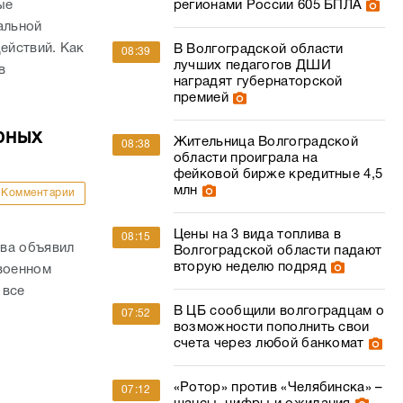
ые
регионами России 605 БПЛА
альной
ействий. Как
В Волгоградской области
08:39
лучших педагогов ДШИ
в
наградят губернаторской
премией
рных
Жительница Волгоградской
08:38
области проиграла на
фейковой бирже кредитные 4,5
млн
Комментарии
Цены на 3 вида топлива в
08:15
ва объявил
Волгоградской области падают
вторую неделю подряд
 военном
 все
В ЦБ сообщили волгоградцам о
07:52
возможности пополнить свои
счета через любой банкомат
«Ротор» против «Челябинска» –
07:12