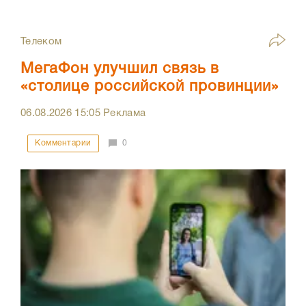
Телеком
МегаФон улучшил связь в
«столице российской провинции»
06.08.2026
15:05
Реклама
Комментарии
0