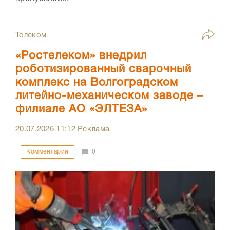
Телеком
«Ростелеком» внедрил
роботизированный сварочный
комплекс на Волгоградском
литейно-механическом заводе –
филиале АО «ЭЛТЕЗА»
20.07.2026
11:12
Реклама
Комментарии
0