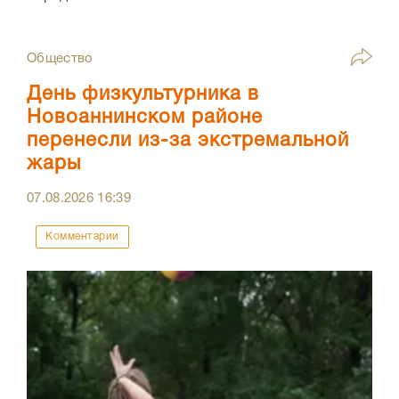
Общество
День физкультурника в
Новоаннинском районе
перенесли из-за экстремальной
жары
07.08.2026
16:39
Комментарии