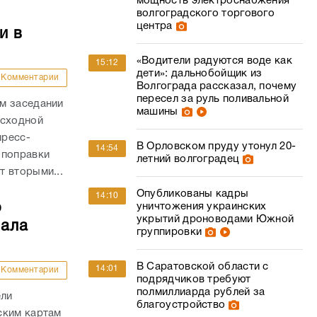
мощность электроснабжения
волгоградского торгового
центра
и в
«Водители радуются воде как
15:12
дети»: дальнобойщик из
Комментарии
Волгограда рассказал, почему
пересел за руль поливальной
м заседании
машины
асходной
пресс-
В Орловском пруду утонул 20-
14:54
 поправки
летний волгоградец
 вторыми...
Опубликованы кадры
14:10
о
уничтожения украинских
укрытий дроноводами Южной
чала
группировки
В Саратовской области с
14:01
Комментарии
подрядчиков требуют
полмиллиарда рублей за
ели
благоустройство
ским картам