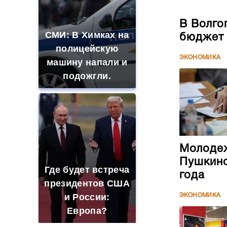
В Волго
СМИ: В Химках на
бюджет
полицейскую
ЭКОНОМИКА
машину напали и
подожгли.
Молодеж
Пушкинс
Где будет встреча
года
президентов США
и России:
ЭКОНОМИКА
Европа?