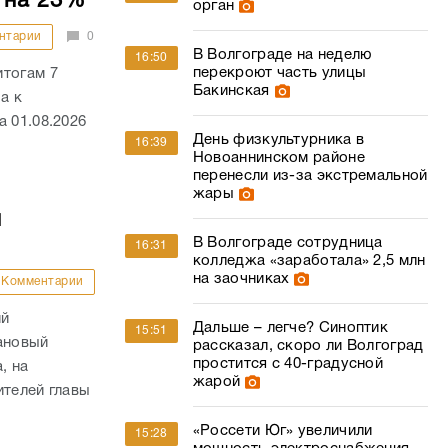
 на 23%
орган
нтарии
0
В Волгограде на неделю
16:50
перекроют часть улицы
итогам 7
Бакинская
а к
 01.08.2026
День физкультурника в
16:39
Новоаннинском районе
перенесли из-за экстремальной
жары
й
В Волгограде сотрудница
16:31
колледжа «заработала» 2,5 млн
на заочниках
Комментарии
ий
Дальше – легче? Синоптик
15:51
ановый
рассказал, скоро ли Волгоград
простится с 40-градусной
, на
жарой
ителей главы
«Россети Юг» увеличили
15:28