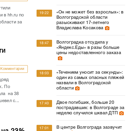
утили
«Он не может без взрослых»: в
19:22
 в hh.ru по
Волгоградской области
области за
разыскивают 17-летнего
Владислава Косакова
Волгоградка отсудила у
18:47
«Яндекс.Еды» в разы больше
ти
цены недоставленного заказа
Комментарии
«Течением уносит за секунды»:
18:03
один из самых опасных пляжей
дряд
назвали в Волгоградской
к. По
области
ала на 38
евел с...
Двое погибших, больше 20
17:40
пострадавших: в Волгограде за
неделю случился шквал ДТП
В центре Волгограда зазвучит
17:01