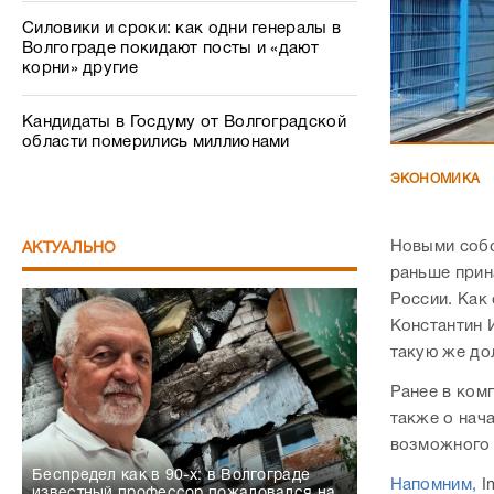
Силовики и сроки: как одни генералы в
Волгограде покидают посты и «дают
корни» другие
Кандидаты в Госдуму от Волгоградской
области померились миллионами
ЭКОНОМИКА
Новыми собс
АКТУАЛЬНО
раньше прин
России. Как
Константин 
такую же до
Ранее в комп
также о нач
возможного 
Беспредел как в 90-х: в Волгограде
Напомним,
I
известный профессор пожаловался на