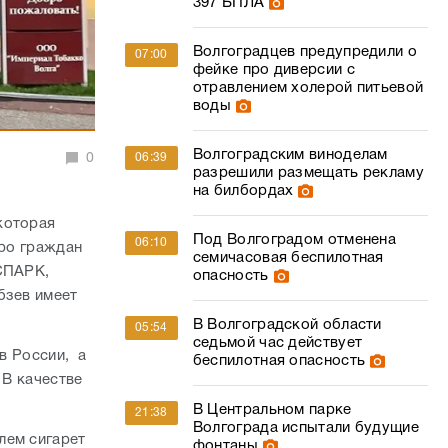
397 БПЛА
Волгоградцев предупредили о
07:00
фейке про диверсии с
отравлением холерой питьевой
воды
Волгоградским виноделам
0
06:39
разрешили размещать рекламу
на билбордах
которая
Под Волгоградом отменена
06:10
еро граждан
семичасовая беспилотная
 СПАРК,
опасность
бзев имеет
В Волгоградской области
05:54
седьмой час действует
 в России, а
беспилотная опасность
 В качестве
В Центральном парке
21:38
Волгограда испытали будущие
лем сигарет
фонтаны