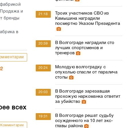
 фабрикой
 Продажа и
Троих участников СВО из
21:18
ет бренды
Камышина наградили
посмертно Указом Президента
Фабрика в
В Волгограде наградили сто
20:59
лучших спортсменов и
тренеров
омментарии
Молодую волгоградку с
20:24
02
опухолью спасли от паралича
стопы
В Волгограде зарезавшая
20:03
прохожую наркоманка ответит
за убийство
рее всех
В Волгограде решат судьбу
19:31
осужденного на 10 лет экс-
Комментарии
главы района