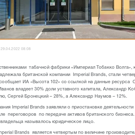
29.04.2022 08:08
твенниками табачной фабрики «Империал Тобакко Волга», 
адлежала британской компании Imperial Brands, стали четв
 сообщает ИА «Высота 102» со ссылкой на данные ресурса
Иванов владеет 30% доли уставного капитала, Александр Ко
лю, Сергей Бронецкий – 28%, а Александр Наумов – 12%.
ания Imperial Brands заявляли о приостановке деятельности
але переговоров по передаче активов британского бизнеса.
владельца называлось юридическое лицо.
mperial Brands является четвертым по величине производите