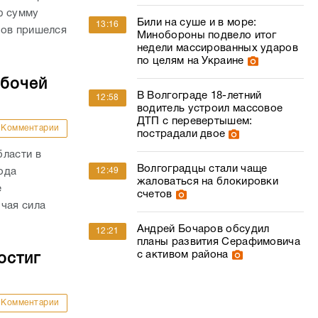
ю сумму
Били на суше и в море:
13:16
дов пришелся
Минобороны подвело итог
недели массированных ударов
по целям на Украине
абочей
В Волгограде 18-летний
12:58
водитель устроил массовое
ДТП с перевертышем:
Комментарии
пострадали двое
бласти в
Волгоградцы стали чаще
года
12:49
жаловаться на блокировки
е
счетов
чая сила
Андрей Бочаров обсудил
12:21
планы развития Серафимовича
с активом района
остиг
Комментарии