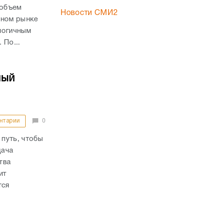
 объем
Новости СМИ2
чном рынке
алогичным
 По...
ный
нтарии
0
путь, чтобы
дача
тва
ит
тся