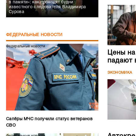
в памяти»: как проходят будни
известного следователя Владимира
Сурова
ФЕДЕРАЛЬНЫЕ НОВОСТИ
Федеральные новости
Цены на
падают 
ЭКОНОМИКА
Сапёры МЧС получили статус ветеранов
СВО
Федеральные новости