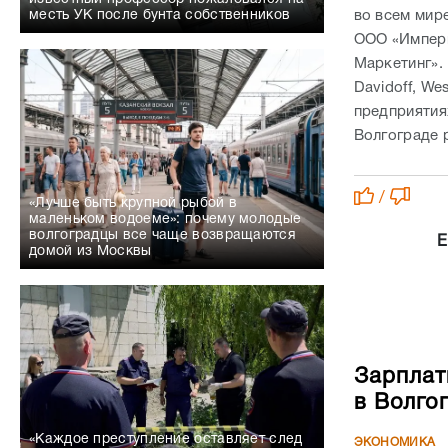
во всем мир
месть УК после бунта собственников
ООО «Импери
Маркетинг».
Davidoff, We
предприятия
Волгограде 
/
«Лучше быть крупной рыбой в
маленьком водоеме»: почему молодые
волгоградцы все чаще возвращаются
Е
домой из Москвы
Зарплат
в Волго
«Каждое преступление оставляет след
ЭКОНОМИКА