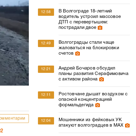
В Волгограде 18-летний
12:58
водитель устроил массовое
ДТП с перевертышем:
пострадали двое
Волгоградцы стали чаще
12:49
жаловаться на блокировки
счетов
Андрей Бочаров обсудил
12:21
планы развития Серафимовича
с активом района
Ростовчане дышат воздухом с
12:11
опасной концентрацией
формальдегида
омментарии
Мошенники из фейковых УК
12:04
атакуют волгоградцев в МАХ
02