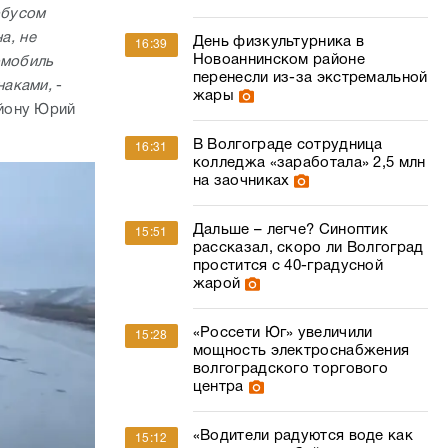
обусом
а, не
День физкультурника в
16:39
Новоаннинском районе
омобиль
перенесли из-за экстремальной
наками,
-
жары
айону Юрий
В Волгограде сотрудница
16:31
колледжа «заработала» 2,5 млн
на заочниках
Дальше – легче? Синоптик
15:51
рассказал, скоро ли Волгоград
простится с 40-градусной
жарой
«Россети Юг» увеличили
15:28
мощность электроснабжения
волгоградского торгового
центра
«Водители радуются воде как
15:12