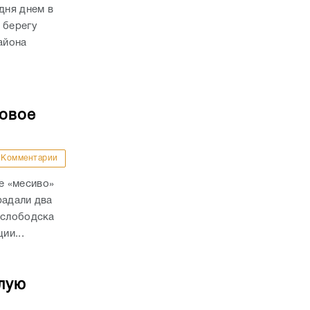
дня днем в
 берегу
айона
совое
Комментарии
е «месиво»
радали два
ослободска
ии...
лую