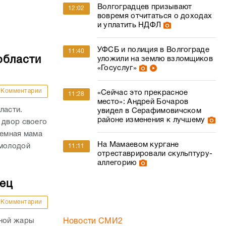
Волгоградцев призывают
12:02
вовремя отчитаться о доходах
и уплатить НДФЛ
УФСБ и полиция в Волгограде
11:40
области
уложили на землю взломщиков
«Госуслуг»
Комментарии
«Сейчас это прекрасное
11:28
место»: Андрей Бочаров
ласти.
увидел в Серафимовичском
районе изменения к лучшему
 двор своего
иемная мама
На Мамаевом кургане
 молодой
11:11
отреставрировали скульптуру-
аллегорию
дец
Комментарии
сной жары
Новости СМИ2