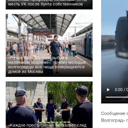
месть УК после бунта собственников
«Лучше быть крупной рыбой в
маленьком водоеме»: почему молодые
волгоградцы все чаще возвращаются
домой из Москвы
Сообщение о
Волгоград» 
«Каждое преступление оставляет след