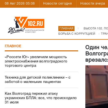
08 Авг 2026 05:08
Новости сегодня
Новости вчера
ГЛАВНАЯ
ВЫСОТА 102. П
БОРЬБА С КОРРУПЦИЕЙ
ТРА
ГЛАВНОЕ
Один че
Волгогр
«Россети Юг» увеличили мощность
врезалс
электроснабжения волгоградского
торгового центра
Техника для детской поликлиники – с
заботой о маленьких пациентах
Как Волгоград пережил атаку
украинских БПЛА: все, что происходило
31 июля