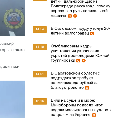
дети»: дальнобойщик из
Волгограда рассказал, почему
пересел за руль поливальной
машины
В Орловском пруду утонул 20-
14:54
летний волгоградец
ассажир
Опубликованы кадры
14:10
оторые также
уничтожения украинских
укрытий дроноводами Южной
группировки
и, экипажи
В Саратовской области с
14:01
подрядчиков требуют
полмиллиарда рублей за
благоустройство
Били на суше и в море:
13:16
Минобороны подвело итог
недели массированных ударов
по целям на Украине