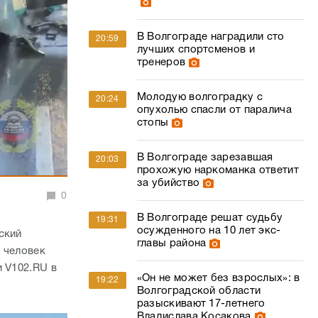
В Волгограде наградили сто
20:59
лучших спортсменов и
тренеров
Молодую волгоградку с
20:24
опухолью спасли от паралича
стопы
В Волгограде зарезавшая
20:03
прохожую наркоманка ответит
за убийство
0
В Волгограде решат судьбу
19:31
осужденного на 10 лет экс-
ский
главы района
 человек
и V102.RU в
«Он не может без взрослых»: в
19:22
Волгоградской области
разыскивают 17-летнего
Владислава Косакова