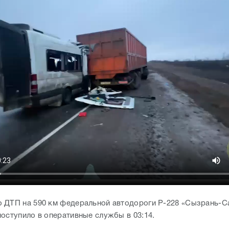
 ДТП на 590 км федеральной автодороги Р-228 «Сызрань-С
поступило в оперативные службы в 03:14.