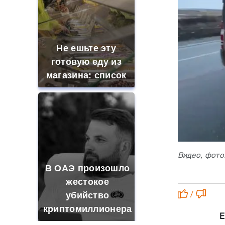
Не ешьте эту
готовую еду из
магазина: список
Видео, фото
В ОАЭ произошло
жестокое
убийство
/
криптомиллионера
Е