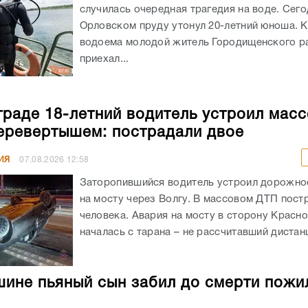
случилась очередная трагедия на воде. Сего
Орловском пруду утонул 20-летний юноша. К
водоема молодой житель Городищенского р
приехал...
граде 18-летний водитель устроил мас
еревертышем: пострадали двое
ИЯ
07.08.2026
12:58
Заторопившийся водитель устроил дорожно
на мосту через Волгу. В массовом ДТП пост
человека. Авария на мосту в сторону Красн
началась с тарана – не рассчитавший дистанц
ине пьяный сын забил до смерти пожи