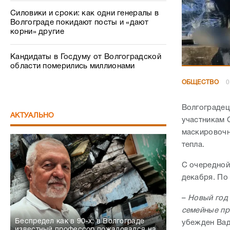
Силовики и сроки: как одни генералы в
Волгограде покидают посты и «дают
корни» другие
Кандидаты в Госдуму от Волгоградской
области померились миллионами
ОБЩЕСТВО
0
Волгоградец
АКТУАЛЬНО
участникам 
маскировочн
тепла.
С очередной
декабря. По
–
Новый год
семейные пр
Беспредел как в 90-х: в Волгограде
убежден Вад
известный профессор пожаловался на