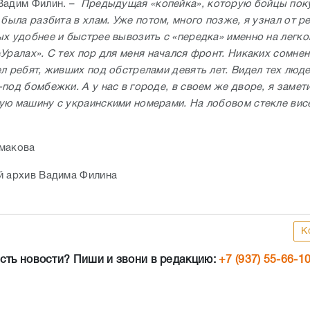
Вадим Филин. –
Предыдущая «копейка», которую бойцы пок
 была разбита в хлам. Уже потом, много позже, я узнал от ре
ых удобнее и быстрее вывозить с «передка» именно на легко
Уралах». С тех пор для меня начался фронт. Никаких сомнен
ел ребят, живших под обстрелами девять лет. Видел тех люд
под бомбежки. А у нас в городе, в своем же дворе, я замет
ую машину с украинскими номерами. На лобовом стекле вис
умакова
й архив Вадима Филина
К
сть новости? Пиши и звони в редакцию:
+7 (937) 55-66-1