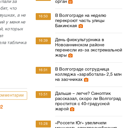
орган
упали за
бят, что
вушках, а не
В Волгограде на неделю
16:50
перекроют часть улицы
ий у меня не
Бакинская
ей, которых
ил
День физкультурника в
16:39
ела табличка
Новоаннинском районе
перенесли из-за экстремальной
жары
В Волгограде сотрудница
16:31
колледжа «заработала» 2,5 млн
на заочниках
Дальше – легче? Синоптик
15:51
омментарии
рассказал, скоро ли Волгоград
простится с 40-градусной
02
жарой
«Россети Юг» увеличили
15:28