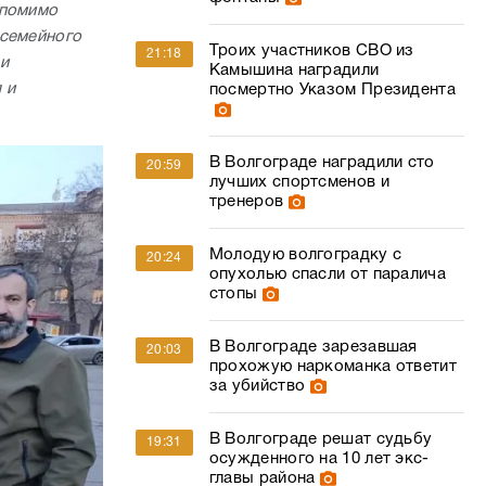
 помимо
 семейного
Троих участников СВО из
21:18
 и
Камышина наградили
 и
посмертно Указом Президента
В Волгограде наградили сто
20:59
лучших спортсменов и
тренеров
Молодую волгоградку с
20:24
опухолью спасли от паралича
стопы
В Волгограде зарезавшая
20:03
прохожую наркоманка ответит
за убийство
В Волгограде решат судьбу
19:31
осужденного на 10 лет экс-
главы района