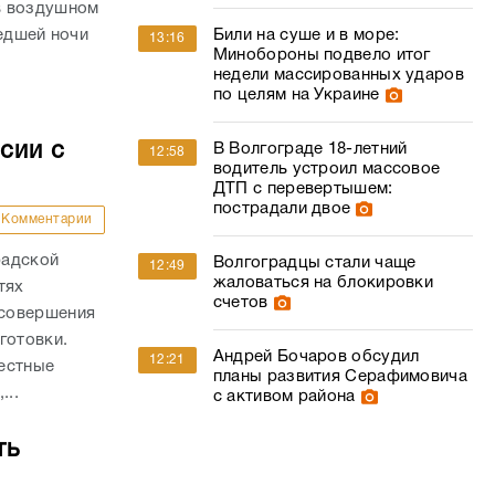
в воздушном
Били на суше и в море:
шедшей ночи
13:16
Минобороны подвело итог
недели массированных ударов
по целям на Украине
сии с
В Волгограде 18-летний
12:58
водитель устроил массовое
ДТП с перевертышем:
пострадали двое
Комментарии
радской
Волгоградцы стали чаще
12:49
жаловаться на блокировки
тях
счетов
 совершения
готовки.
Андрей Бочаров обсудил
12:21
естные
планы развития Серафимовича
...
с активом района
ть