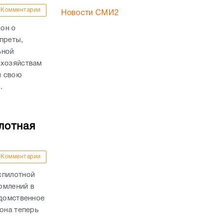
Комментарии
Новости СМИ2
он о
преты,
ьной
 хозяйствам
я свою
.
лотная
Комментарии
спилотной
омлений в
едомственное
она теперь