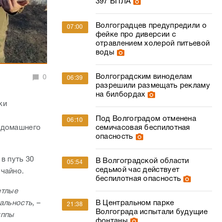
397 БПЛА
Волгоградцев предупредили о
07:00
фейке про диверсии с
отравлением холерой питьевой
воды
Волгоградским виноделам
0
06:39
разрешили размещать рекламу
на билбордах
ки
Под Волгоградом отменена
06:10
й домашнего
семичасовая беспилотная
опасность
в путь 30
В Волгоградской области
05:54
седьмой час действует
учайно.
беспилотная опасность
етлые
еальность,
–
В Центральном парке
21:38
Волгограда испытали будущие
уппы
фонтаны