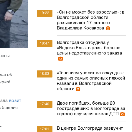
«Он не может без взрослых»: в
19:22
Волгоградской области
разыскивают 17-летнего
Владислава Косакова
Волгоградка отсудила у
18:47
«Яндекс.Еды» в разы больше
цены недоставленного заказа
ишены
«Течением уносит за секунды»:
18:03
али об
один из самых опасных пляжей
одний
назвали в Волгоградской
области
рада
возит
Двое погибших, больше 20
17:40
ообщения
пострадавших: в Волгограде за
неделю случился шквал ДТП
–
В центре Волгограда зазвучит
17:01