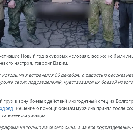
метившие Новый год в суровых условиях, все же не были л
оевого настроя, говорит Вадим.
с которыми я встречался 30 декабря, с радостью рассказыв
фронте своих подразделений, чувствовался их боевой новог
й груз в зону боевых действий многодетный отец из Волгог
подряд
. Решение о помощи бойцам мужчина принял после с
 из военнослужащих.
рафима не только за своего сына, а за все подразделение,