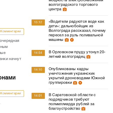
мощность электроснабжения
волгоградского торгового
центра
«Водители радуются воде как
15:12
дети»: дальнобойщик из
Волгограда рассказал, почему
Комментарии
пересел за руль поливальной
машины
 очередная
нным
В Орловском пруду утонул 20-
ные
14:54
летний волгоградец
анки начнут
Опубликованы кадры
14:10
уничтожения украинских
онами
укрытий дроноводами Южной
группировки
Комментарии
В Саратовской области с
14:01
подрядчиков требуют
а
полмиллиарда рублей за
благоустройство