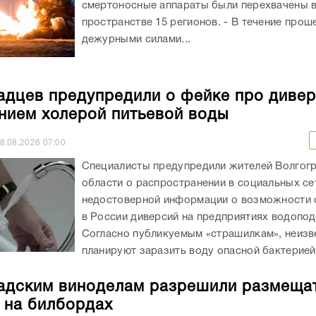
смертоносные аппараты были перехвачены 
пространстве 15 регионов. - В течение про
дежурными силами...
адцев предупредили о фейке про дивер
нием холерой питьевой воды
8.08.2026
07:00
Специалисты предупредили жителей Волгог
области о распространении в социальных се
недостоверной информации о возможности
в России диверсий на предприятиях водопод
Согласно публикуемым «страшилкам», неизв
планируют заразить воду опасной бактерией,
адским виноделам разрешили размеща
 на билбордах