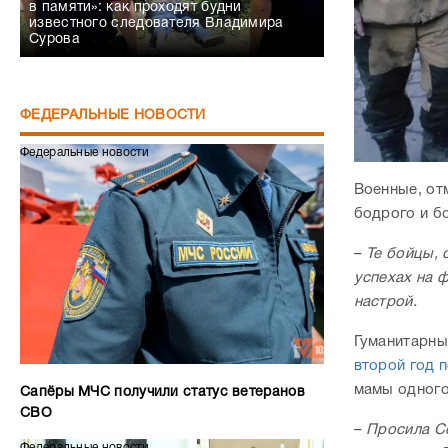
в памяти»: как проходят будни
известного следователя Владимира
Сурова
ФЕДЕРАЛЬНЫЕ НОВОСТИ
Федеральные новости
Военные, от
бодрого и б
–
Те бойцы, 
успехах на 
настрой.
Гуманитарны
второй год 
мамы одного
Сапёры МЧС получили статус ветеранов
СВО
–
Просила Се
Федеральные новости