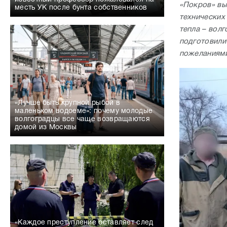
«Покров» вы
месть УК после бунта собственников
технических
тепла – вол
подготовили
пожеланиями
«Лучше быть крупной рыбой в
маленьком водоеме»: почему молодые
волгоградцы все чаще возвращаются
домой из Москвы
«Каждое преступление оставляет след