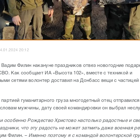
4.01.2024 20:12
 Вадим Филин накануне праздников отвез новогодние подар
СВО. Как сообщает ИА «Высота 102», вместе с техникой и
ыми сетями волонтер доставил на Донбасс вещи с частице
 партией гуманитарного груза многодетный отец отправился 
 словам мужчины, дату своей командировки он выбрал несл
 и особенно Рождество Христово настолько радостные и св
аздники, что эту радость не может затмить даже военная р
им Филин. –
Именно поэтому я с командой волонтерской гр