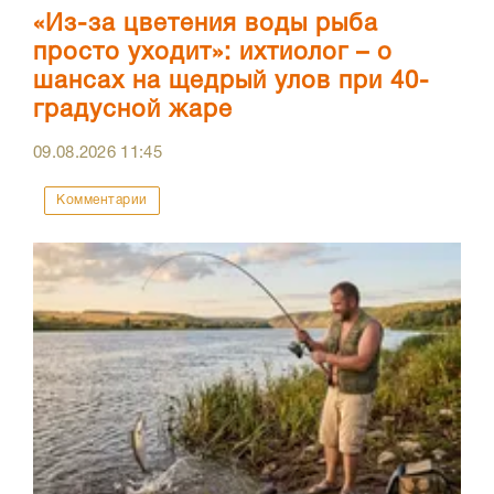
«Из-за цветения воды рыба
просто уходит»: ихтиолог – о
шансах на щедрый улов при 40-
градусной жаре
09.08.2026
11:45
Комментарии