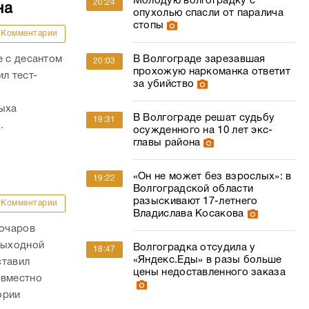
Молодую волгоградку с
20:24
на
опухолью спасли от паралича
стопы
Комментарии
е с десантом
В Волгограде зарезавшая
20:03
прохожую наркоманка ответит
л тест-
за убийство
дыха
В Волгограде решат судьбу
19:31
.
осужденного на 10 лет экс-
главы района
«Он не может без взрослых»: в
19:22
Волгоградской области
разыскивают 17-летнего
Комментарии
Владислава Косакова
Бочаров
выходной
Волгоградка отсудила у
18:47
«Яндекс.Еды» в разы больше
ставил
цены недоставленного заказа
овместно
ории