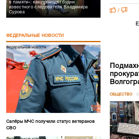
в памяти»: как проходят будни
известного следователя Владимира
/
Сурова
Е
ФЕДЕРАЛЬНЫЕ НОВОСТИ
Федеральные новости
Подмахн
прокура
Волгогр
ОБЩЕСТВО
0
Сапёры МЧС получили статус ветеранов
СВО
Федеральные новости