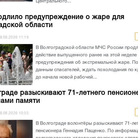
Центрального...
длило предупреждение о жаре для
адской области
8.08.2026
11:19
В Волгоградской области МЧС России прод
действие выпущенного ранее на этой неделе
предупреждения об экстремальной жаре. П
данным спасателей, ждать похолодания по к
до начала новой рабочей...
граде разыскивают 71-летнего пенсион
ами памяти
8.08.2026
10:55
В Волгограде волонтёры разыскивают 71-ле
пенсионера Геннадия Пащенко. По информа