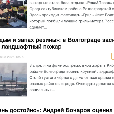
выходные стала база отдыха «Река&Песок» 
Среднеахтубинском районе Волгоградской о
Здесь проходит фестиваль «Гриль Фест Волг
который прибыли лучшие гриль-матера Росс
сделает...
 дым и запах резины»: в Волгограде зас
 ландшафтный пожар
8.08.2026
13:25
8 апреля на фоне экстремальной жары в Ки
районе Волгограда возник крупный ландша
Столб густого чёрного дыма от возгорания 
разных районов города. Очевидцы делятся 
социальных...
ень достойно»: Андрей Бочаров оценил