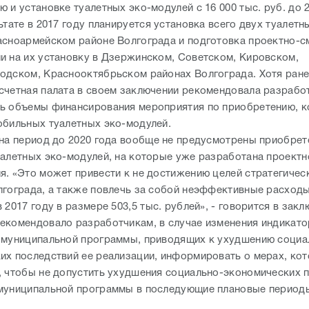
 и установке туалетных эко-модулей с 16 000 тыс. руб. до 2
ьтате в 2017 году планируется установка всего двух туалетн
асноармейском районе Волгограда и подготовка проектно-с
и на их установку в Дзержинском, Советском, Кировском,
одском, Краснооктябрьском районах Волгограда. Хотя ран
счетная палата в своем заключении рекомендовала разрабо
ь объемы финансирования мероприятия по приобретению, к
обильных туалетных эко-модулей.
 на период до 2020 года вообще не предусмотрены приобрет
уалетных эко-модулей, на которые уже разработана проектн
я. «Это может привести к не достижению целей стратегичес
лгограда, а также повлечь за собой неэффективные расход
 2017 году в размере 503,5 тыс. рублей», - говорится в зак
екомендовало разработчикам, в случае изменения индикато
 муниципальной программы, приводящих к ухудшению социа
их последствий ее реализации, информировать о мерах, ко
, чтобы не допустить ухудшения социально-экономических 
муниципальной программы в последующие плановые период