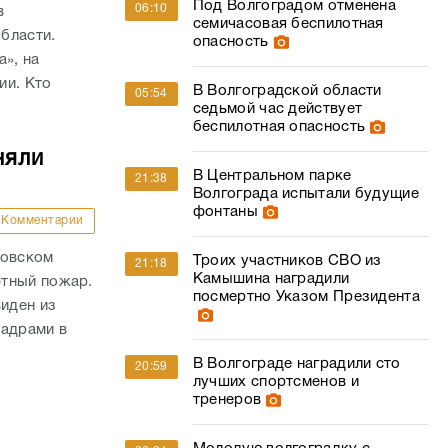
Под Волгоградом отменена
06:10
в
семичасовая беспилотная
бласти.
опасность
а», на
ии. Кто
В Волгоградской области
05:54
седьмой час действует
беспилотная опасность
няли
В Центральном парке
21:38
Волгограда испытали будущие
фонтаны
Комментарии
ровском
Троих участников СВО из
21:18
Камышина наградили
фтный пожар.
посмертно Указом Президента
виден из
кадрами в
В Волгограде наградили сто
20:59
лучших спортсменов и
тренеров