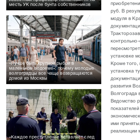
приобретению
месть УК после бунта собственников
руб. В резул
модуля в Кр
документаци
Тракторозав
контрольно-
пересмотрет
установке м
Кроме того,
«Лучше быть крупной рыбой в
маленьком водоеме»: почему молодые
установка т
волгоградцы все чаще возвращаются
документаци
домой из Москвы
развития Во
Волгограда в
Ведомство р
показателей
экономическ
ими приняты
реализации 
«Каждое преступление оставляет след