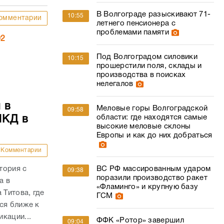
В Волгограде разыскивают 71-
10:55
омментарии
летнего пенсионера с
проблемами памяти
02
Под Волгоградом силовики
10:15
прошерстили поля, склады и
производства в поисках
нелегалов
 в
Меловые горы Волгоградской
09:58
области: где находятся самые
МКД в
высокие меловые склоны
Европы и как до них добраться
Комментарии
тория с
ВС РФ массированным ударом
09:38
поразили производство ракет
а в
«Фламинго» и крупную базу
 Титова, где
ГСМ
ся ближе к
кации...
ФФК «Ротор» завершил
09:04