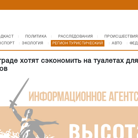
ОДКАСТ
ПОЛИТИКА
РАССЛЕДОВАНИЯ
ПРОИСШЕСТВИЯ
НСПОРТ
ЭКОЛОГИЯ
РЕГИОН ТУРИСТИЧЕСКИЙ
АВТО
ФЕД
граде хотят сэкономить на туалетах дл
ов