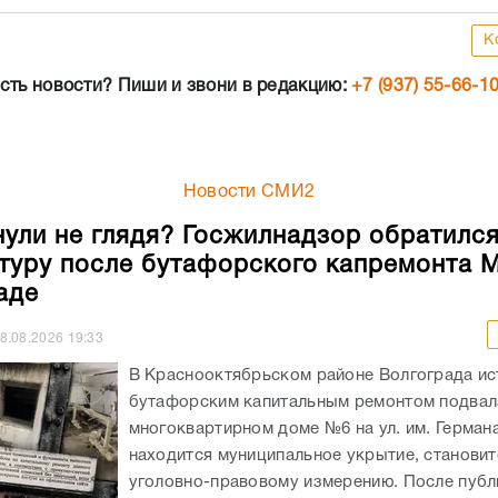
К
сть новости? Пиши и звони в редакцию:
+7 (937) 55-66-1
Новости СМИ2
ули не глядя? Госжилнадзор обратился
туру после бутафорского капремонта 
аде
8.08.2026
19:33
В Краснооктябрьском районе Волгограда ис
бутафорским капитальным ремонтом подвал
многоквартирном доме №6 на ул. им. Германа
находится муниципальное укрытие, становит
уголовно-правовому измерению. После публи