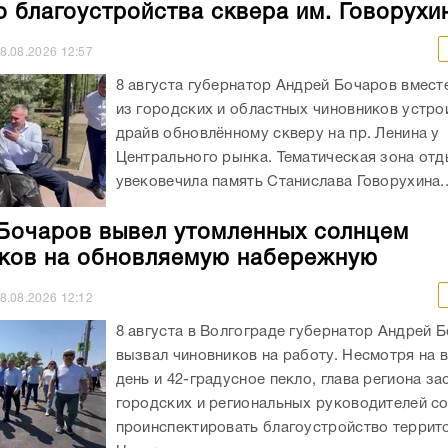
о благоустройства сквера им. Говорухи
8.08.2026
12:57
8 августа губернатор Андрей Бочаров вмест
из городских и областных чиновников устрои
драйв обновлённому скверу на пр. Ленина у
Центрального рынка. Тематическая зона от
увековечила память Станислава Говорухина..
Бочаров вывел утомленных солнцем
ков на обновляемую набережную
8.08.2026
12:12
8 августа в Волгограде губернатор Андрей 
вызвал чиновников на работу. Несмотря на 
день и 42-градусное пекло, глава региона за
городских и региональных руководителей с
проинспектировать благоустройство террит