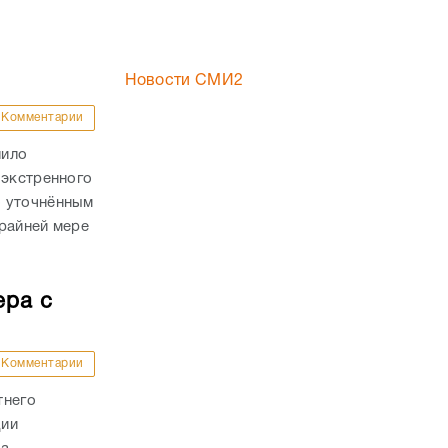
Новости СМИ2
Комментарии
лило
 экстренного
о уточнённым
райней мере
ера с
Комментарии
тнего
ции