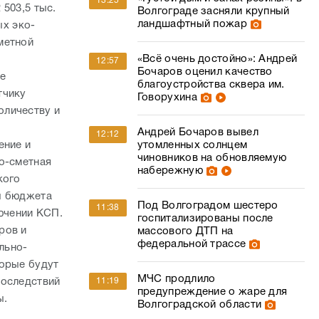
13:25
 503,5 тыс.
Волгограде засняли крупный
ландшафтный пожар
ых эко-
метной
«Всё очень достойно»: Андрей
12:57
Бочаров оценил качество
ее
благоустройства сквера им.
тчику
Говорухина
оличеству и
Андрей Бочаров вывел
12:12
ение и
утомленных солнцем
чиновников на обновляемую
о-сметная
набережную
кого
ы бюджета
Под Волгоградом шестеро
11:38
лючении КСП.
госпитализированы после
ров и
массового ДТП на
федеральной трассе
льно-
торые будут
МЧС продлило
последствий
11:19
предупреждение о жаре для
ы.
Волгоградской области