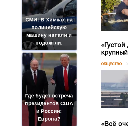
СМИ: В Химках на
полицейскую
машину напали и
подожгли.
«Густой
крупный
ОБЩЕСТВО
0
Где будет встреча
президентов США
и России:
Европа?
«Всё оч