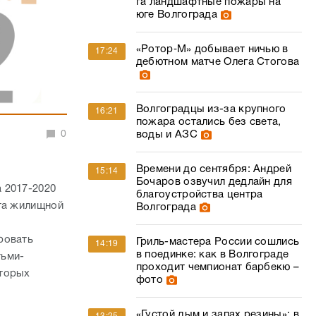
га ландшафтные пожары на
юге Волгограда
«Ротор‑М» добывает ничью в
17:24
дебютном матче Олега Стогова
Волгоградцы из-за крупного
16:21
пожара остались без света,
0
воды и АЗС
Времени до сентября: Андрей
15:14
Бочаров озвучил дедлайн для
 2017-2020
благоустройства центра
ета жилищной
Волгограда
ровать
Гриль-мастера России сошлись
14:19
в поединке: как в Волгограде
тьми-
проходит чемпионат барбекю –
оторых
фото
«Густой дым и запах резины»: в