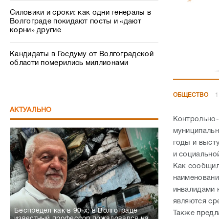
Силовики и сроки: как одни генералы в
Волгограде покидают посты и «дают
корни» другие
Кандидаты в Госдуму от Волгоградской
области померились миллионами
ОБЩЕСТВО
1
АКТУАЛЬНО
Контрольно-
муниципальн
годы и выст
и социально
Как сообщил
наименовани
инвалидами 
являются ср
Беспредел как в 90-х: в Волгограде
Также предл
известный профессор пожаловался на