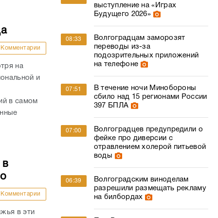
выступление на «Играх
Будущего 2026»
да
Волгоградцам заморозят
08:33
переводы из-за
Комментарии
подозрительных приложений
на телефоне
отря на
иональной и
В течение ночи Минобороны
07:51
сбило над 15 регионами России
ий в самом
397 БПЛА
енные
Волгоградцев предупредили о
07:00
фейке про диверсии с
отравлением холерой питьевой
воды
 в
то
Волгоградским виноделам
06:39
разрешили размещать рекламу
Комментарии
на билбордах
жья в эти