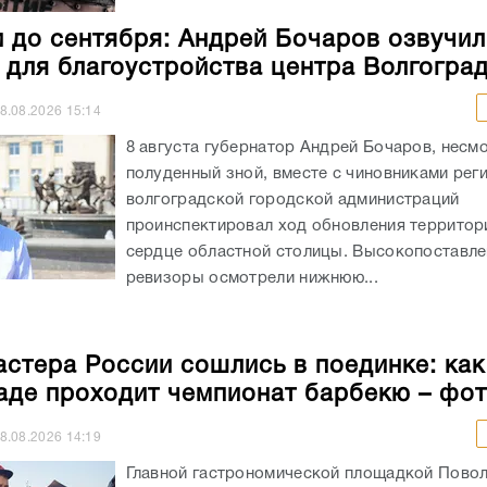
 до сентября: Андрей Бочаров озвучил
 для благоустройства центра Волгогра
8.08.2026
15:14
8 августа губернатор Андрей Бочаров, несм
полуденный зной, вместе с чиновниками рег
волгоградской городской администраций
проинспектировал ход обновления территор
сердце областной столицы. Высокопоставл
ревизоры осмотрели нижнюю...
астера России сошлись в поединке: как
аде проходит чемпионат барбекю – фо
8.08.2026
14:19
Главной гастрономической площадкой Повол