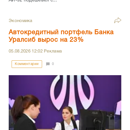
АИ-92 подешевел с...
Экономика
Автокредитный портфель Банка
Уралсиб вырос на 23%
05.08.2026
12:02
Реклама
Комментарии
0