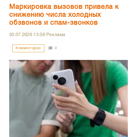
Маркировка вызовов привела к
снижению числа холодных
обзвонов и спам-звонков
30.07.2026
13:58
Реклама
Комментарии
0