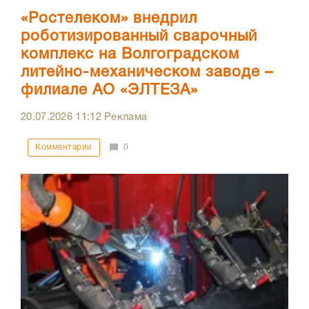
«Ростелеком» внедрил
роботизированный сварочный
комплекс на Волгоградском
литейно-механическом заводе –
филиале АО «ЭЛТЕЗА»
20.07.2026
11:12
Реклама
Комментарии
0