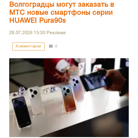
Волгоградцы могут заказать в
МТС новые смартфоны серии
HUAWEI Pura90s
28.07.2026
15:30
Реклама
Комментарии
0