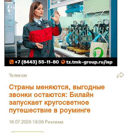
Телеком
Страны меняются, выгодные
звонки остаются: Билайн
запускает кругосветное
путешествие в роуминге
16.07.2026
18:06
Реклама