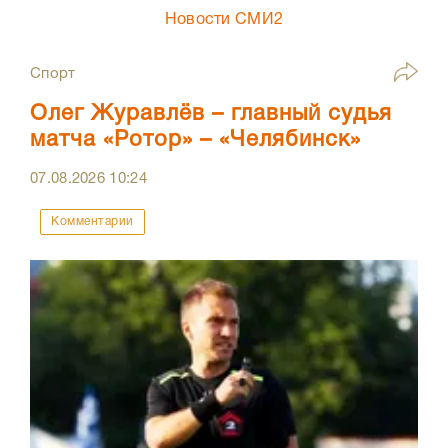
Новости СМИ2
Спорт
Олег Журавлёв – главный судья
матча «Ротор» – «Челябинск»
07.08.2026
10:24
Комментарии