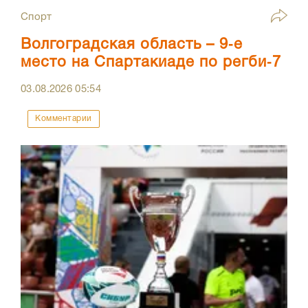
Спорт
Волгоградская область – 9‑е
место на Спартакиаде по регби‑7
03.08.2026
05:54
Комментарии