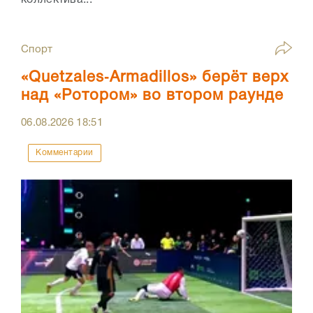
коллектива...
Спорт
«Quetzales‑Armadillos» берёт верх
над «Ротором» во втором раунде
06.08.2026
18:51
Комментарии