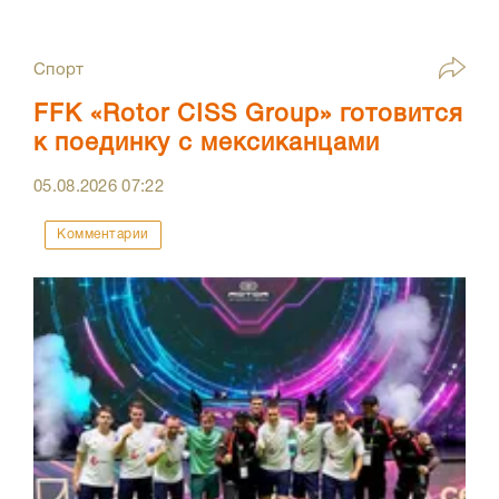
Спорт
FFK «Rotor CISS Group» готовится
к поединку с мексиканцами
05.08.2026
07:22
Комментарии