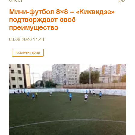
Спорт
Мини‑футбол 8×8 – «Киквидзе»
подтверждает своё
преимущество
03.08.2026
11:44
Комментарии