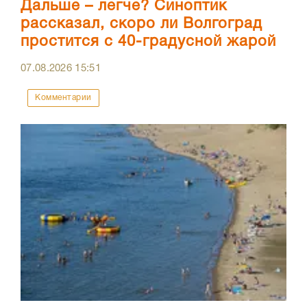
Дальше – легче? Синоптик
рассказал, скоро ли Волгоград
простится с 40-градусной жарой
07.08.2026
15:51
Комментарии