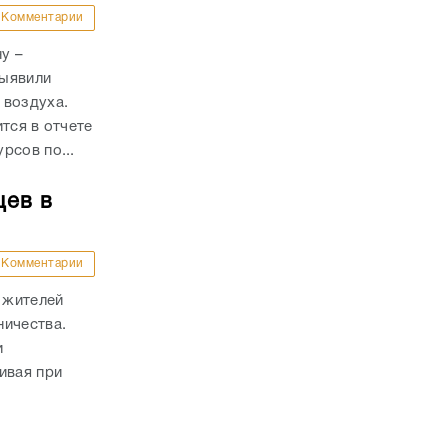
Комментарии
у –
выявили
 воздуха.
тся в отчете
рсов по...
цев в
Комментарии
 жителей
ничества.
и
ивая при