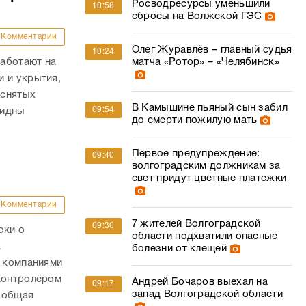
Росводресурсы уменьшили
10:58
сбросы на Волжской ГЭС
Комментарии
Олег Журавлёв – главный судья
10:24
аботают на
матча «Ротор» – «Челябинск»
 и укрытия,
 снятых
В Камышине пьяный сын забил
09:54
видны
до смерти пожилую мать
Первое предупреждение:
09:40
волгоградским должникам за
свет придут цветные платежки
Комментарии
7 жителей Волгоградской
09:30
ски о
области подхватили опасные
а
болезни от клещей
с компаниями
 контролёром
Андрей Бочаров выехал на
09:17
запад Волгоградской области
 общая