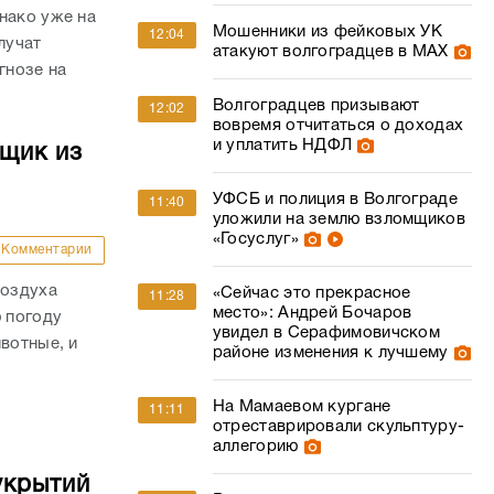
нако уже на
Мошенники из фейковых УК
12:04
лучат
атакуют волгоградцев в МАХ
гнозе на
Волгоградцев призывают
12:02
вовремя отчитаться о доходах
и уплатить НДФЛ
йщик из
УФСБ и полиция в Волгограде
11:40
уложили на землю взломщиков
«Госуслуг»
Комментарии
воздуха
«Сейчас это прекрасное
11:28
место»: Андрей Бочаров
ю погоду
увидел в Серафимовичском
вотные, и
районе изменения к лучшему
На Мамаевом кургане
11:11
отреставрировали скульптуру-
аллегорию
укрытий