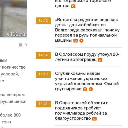
волгоградского торгового
центра
«Водители радуются воде как
15:12
дети»: дальнобойщик из
Волгограда рассказал, почему
пересел за руль поливальной
машины
0
В Орловском пруду утонул 20-
14:54
летний волгоградец
ьным
т количество
Опубликованы кадры
 условий,
14:10
уничтожения украинских
го
укрытий дроноводами Южной
группировки
ено вечером
обрушившейся
В Саратовской области с
14:01
подрядчиков требуют
полмиллиарда рублей за
 более 800
благоустройство
 тонн