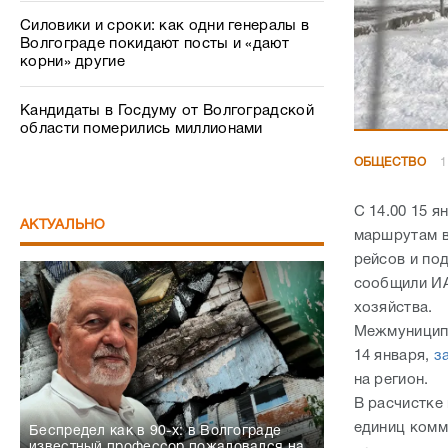
Силовики и сроки: как одни генералы в
Волгограде покидают посты и «дают
корни» другие
Кандидаты в Госдуму от Волгоградской
области померились миллионами
ОБЩЕСТВО
1
С 14.00 15 
АКТУАЛЬНО
маршрутам в
рейсов и по
сообщили ИА
хозяйства.
Межмуниципа
14 января,
з
на регион.
В расчистке
единиц комм
Беспредел как в 90-х: в Волгограде
известный профессор пожаловался на