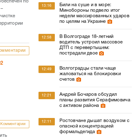
обеспечен по
Били на суше и в море:
13:16
 –
Минобороны подвело итог
чистке
недели массированных ударов
по целям на Украине
территории
В Волгограде 18-летний
12:58
водитель устроил массовое
ДТП с перевертышем:
омментарии
пострадали двое
02
Волгоградцы стали чаще
12:49
жаловаться на блокировки
счетов
Андрей Бочаров обсудил
12:21
планы развития Серафимовича
с активом района
Ростовчане дышат воздухом с
12:11
Комментарии
опасной концентрацией
формальдегида
ить