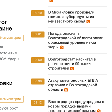
В Михайловке произвели
09:10
говяжьи субпродукты из
неизвестного сырья
тог
аине
Погода опасна: в
09:01
Комментарии
Волгоградской области ввели
оранжевый уровень из-за
ва
жары
окоточным
ВСУ. Удары
Волгоградстат насчитал в
08:50
регионе почти 99 тысяч
строителей
Атаку смертоносных БПЛА
08:30
овки
отразили в Волгоградской
области
Комментарии
Волгоградцев предупредили о
08:12
новом порядке выдачи
руют рост
лекарств тяжелобольным