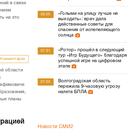
ний в связи
ением
«Голыми на улицу лучше не
08:05
ть на это
выходить»: врач дала
действенные советы для
спасения от испепеляющего
солнца
«Ротор» прошёл в следующий
07:31
тур «Игр Будущего» благодаря
Комментарии
успешной игре на цифровом
этапе
ой области
х
Волгоградская область
07:20
рафимовиче
пережила 9-часовую угрозу
бразования,
налета БПЛА
ные планы
трацией
Новости СМИ2