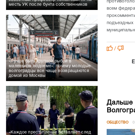
противоголо
месть УК после бунта собственников
всем федера
прокомменти
подъездных 
муниципальн
/
«Лучше быть крупной рыбой в
Е
маленьком водоеме»: почему молодые
волгоградцы все чаще возвращаются
домой из Москвы
Дальше 
Волгогр
ОБЩЕСТВО
0
«Каждое преступление оставляет след