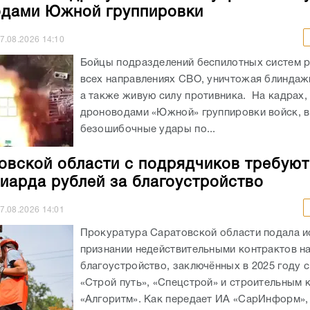
дами Южной группировки
7.08.2026
14:10
Бойцы подразделений беспилотных систем р
всех направлениях СВО, уничтожая блиндажи
а также живую силу противника. На кадрах,
дроноводами «Южной» группировки войск, 
безошибочные удары по...
овской области с подрядчиков требуют
иарда рублей за благоустройство
7.08.2026
14:01
Прокуратура Саратовской области подала и
признании недействительными контрактов н
благоустройство, заключённых в 2025 году 
«Строй путь», «Спецстрой» и строительным
«Алгоритм». Как передает ИА «СарИнформ»,