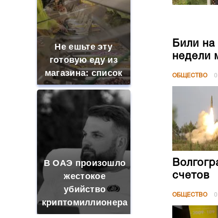
Били на
Не ешьте эту
недели 
готовую еду из
магазина: список
ОБЩЕСТВО
0
Волгогр
В ОАЭ произошло
счетов
жестокое
убийство
ОБЩЕСТВО
0
криптомиллионера