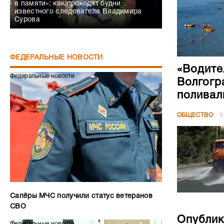
в памяти»: как проходят будни
известного следователя Владимира
Сурова
ФЕДЕРАЛЬНЫЕ НОВОСТИ
«Водите
Федеральные новости
Волгогр
поливал
ОБЩЕСТВО
0
Сапёры МЧС получили статус ветеранов
СВО
Опублик
Федеральные новости