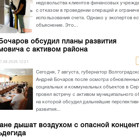
недовольства клиентов финансовых учрежде
с отказом в проведении операций и огранич
использования счета. Однако у экспертов ес
объяснение. Это...
Бочаров обсудил планы развития
овича с активом района
7.08.2026
12:21
Сегодня, 7 августа, губернатор Волгоградск
Андрей Бочаров после осмотра обновленны
социальных и коммунальных объектов в Се
провел встречу с активом муниципального о
на которой обсудил дальнейшие перспектив
развития...
ане дышат воздухом с опасной концен
ьдегида