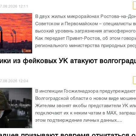
7.08.2026
12:11
В двух жилых микрорайонах Ростова-на-Дон
Советском и Первомайском – специалисты 
высокий уровень загрязнения атмосферного
Как передает Привет-Ростов, об этом говори
регионального министерства природных ресу
ки из фейковых УК атакуют волгоград
7.08.2026
12:04
В инспекции Госжилнадзора предупреждают
Волгоградской области о новом виде мошен
Жителям звонят якобы представители УК ил
подключают их к неким чатам в МАХ, запраш
этом подтверждение личных данных....
адцев призывают вовремя отчитаться о