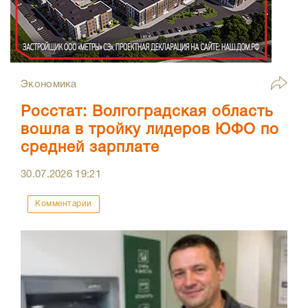
Экономика
Росстат: Волгоградская область
вошла в тройку лидеров ЮФО по
средней зарплате
30.07.2026
19:21
Комментарии