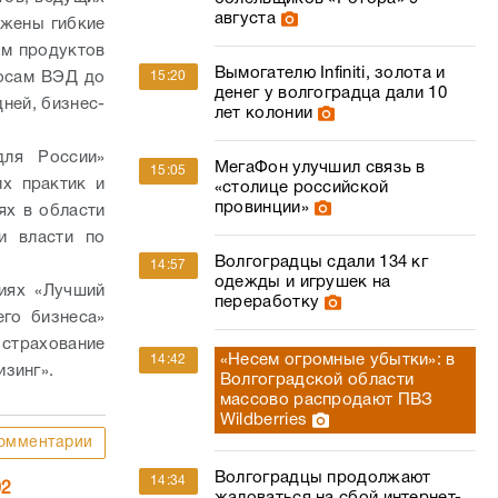
августа
ожены гибкие
ом продуктов
Вымогателю Infiniti, золота и
15:20
росам ВЭД до
денег у волгоградца дали 10
ней, бизнес-
лет колонии
для России»
МегаФон улучшил связь в
15:05
х практик и
«столице российской
провинции»
ях в области
и власти по
Волгоградцы сдали 134 кг
14:57
одежды и игрушек на
иях «Лучший
переработку
го бизнеса»
 страхование
«Несем огромные убытки»: в
14:42
зинг».
Волгоградской области
массово распродают ПВЗ
Wildberries
омментарии
Волгоградцы продолжают
14:34
02