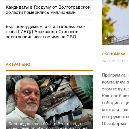
Кандидаты в Госдуму от Волгоградской
области померились миллионами
Был подсудимым, а стал героем: экс-
глава ГИБДД Александр Степанов
восстановил честное имя на СВО
ЭКОНОМИКА
24.12.2020 1
АКТУАЛЬНО
Программа 
компаниям з
этом году ш
Как сообщил
победила ц
которая ох
инструменты
Платформа 
Беспредел как в 90-х: в Волгограде
известный профессор пожаловался на