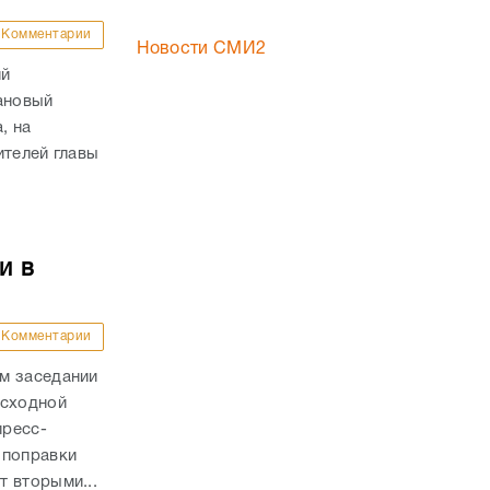
Комментарии
Новости СМИ2
ий
ановый
, на
ителей главы
и в
Комментарии
м заседании
асходной
пресс-
 поправки
 вторыми...