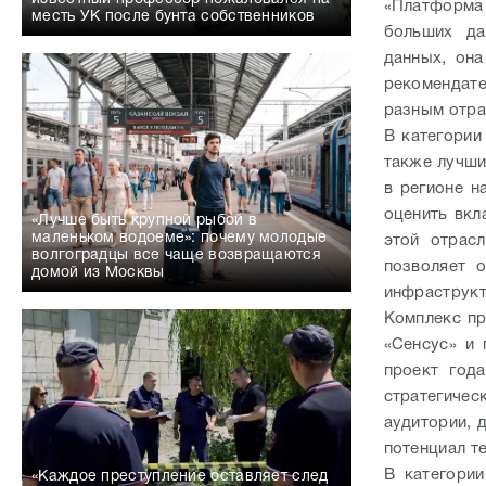
«Платформа 
месть УК после бунта собственников
больших да
данных, она
рекомендате
разным отрас
В категории
также лучши
в регионе н
оценить вкл
«Лучше быть крупной рыбой в
маленьком водоеме»: почему молодые
этой отрас
волгоградцы все чаще возвращаются
позволяет 
домой из Москвы
инфраструкт
Комплекс пр
«Сенсус» и 
проект год
стратегиче
аудитории, 
потенциал т
В категории
«Каждое преступление оставляет след