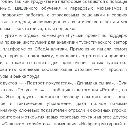
года». Так как продукты на платформе создаются с помощь
нных, машинного обучения и передовых механизмов в
 позволяет работать с отраслевыми решениями и сервис
льные модели, информационно-аналитические отчёты и мо
лям — как готовые, так и под заказ.
 «Туризм и отдых», номинация «Лучший проект по поддерж
м признан инструмент для аналитики туристического секто
а платформе от СберАналитики. Применение панели помог
ада туризма в экономику, определить стратегию и приорит
ли, а также потенциал для привлечения новых туристов.
охватить ключевые составляющие отрасли — от профиля
уры и рынка труда.
одуктов — «Портрет покупателя», «Динамика рынка», «Ёмк
панель «Покупатель» — победил в категории «Ритейл», но
а». Эти продукты помогают бизнесу находить зоны рост
ское и тактическое управление, дают полное понима
динамику ключевых показателей отрасли и основных игроко
ерритории и открытия новых торговых точек и многое другое
 «Сельское хозяйство», номинация «Инфраструктурный п