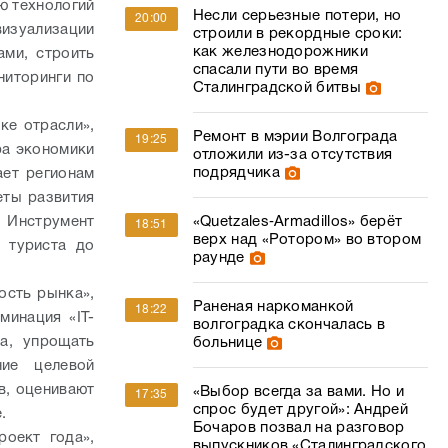
ю технологий
Несли серьезные потери, но
20:00
изуализации
строили в рекордные сроки:
как железнодорожники
ами, строить
спасали пути во время
ниторинги по
Сталинградской битвы
ке отрасли»,
Ремонт в мэрии Волгограда
19:25
ра экономики
отложили из-за отсутствия
подрядчика
ает регионам
еты развития
«Quetzales‑Armadillos» берёт
 Инструмент
18:51
верх над «Ротором» во втором
 туриста до
раунде
ость рынка»,
Раненая наркоманкой
18:22
минация «IT-
волгоградка скончалась в
а, упрощать
больнице
ние целевой
в, оценивают
«Выбор всегда за вами. Но и
17:35
спрос будет другой»: Андрей
.
Бочаров позвал на разговор
роект года»,
выпускников «Сталинградского