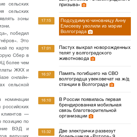
ие сельских
призыва»
ия сельских
являть зоны
Подсудимую чиновницу Анну
17:15
Елисееву уволили из мэрии
изни.
Волгограда
да», победил
тнёров». Это
Пастух выкрал новорожденных
жей по карте
17:01
телят у волгоградского
торую Сбер в
животновода
ФЦ более чем
оплаты ЖКХ и
Память погибшего на СВО
16:37
базе онлайн-
волгоградца увековечат на ж/д
станции в Волгограде
ах сельской
В России появилась первая
в номинации
16:10
брендированная мобильная
я российских
связь благотворительной
 клиентов —
организации
ю позицию по
ение ВЭД и
Две электрички развезут
15:32
тов, ведущих
болельщиков «Ротора» 9