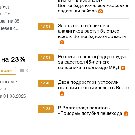
много»: в аэропорту
Волгограда начались массовые
дряд
задержки рейсов
к. По
ала на 38
Зарплаты сварщиков и
13:08
евел с...
аналитиков растут быстрее
всех в Волгоградской области
Ревнивого волгоградца осудят
13:08
 на 23%
за расстрел 45-летнего
соперника в подъезде МКД
нтарии
0
итогам 7
Двое подростков устроили
12:46
опасный ночной заплыв в Волге
а к
 01.08.2026
В Волгограде водитель
12:23
«Приоры» погубил пешехода
й