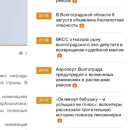
рейсов
В Волгоградской области 6
22:16
августа объявлена беспилотная
опасность
ВКСС отказала сыну
21:28
волгоградского экс-депутата в
возвращении судейской мантии
0
Аэропорт Волгограда
20:54
предупредил о возможных
ает награды
изменениях в расписании
ей страны.
В
рейсов
х номинациях
«Окликнул бабушку – и
20:35
рАналитики,
услышал ее голос»: волонтеры
рассказали трогательную
ны полезные
историю поисков пенсионерки
, номинация