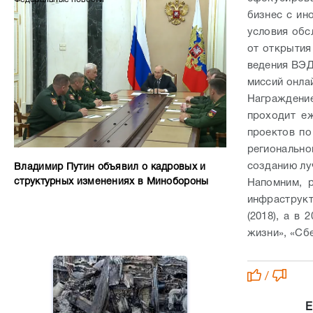
бизнес с ин
условия обс
от открытия
ведения ВЭД
миссий онла
Награждени
проходит е
проектов по
региональн
созданию лу
Владимир Путин объявил о кадровых и
структурных изменениях в Минобороны
Напомним, 
инфраструк
(2018), а в
жизни», «Сб
/
Е