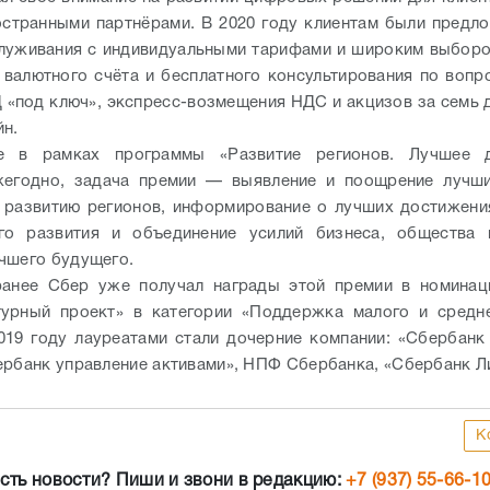
остранными партнёрами. В 2020 году клиентам были предл
луживания с индивидуальными тарифами и широким выбор
 валютного счёта и бесплатного консультирования по воп
 «под ключ», экспресс-возмещения НДС и акцизов за семь д
йн.
е в рамках программы «Развитие регионов. Лучшее 
жегодно, задача премии — выявление и поощрение лучши
 развитию регионов, информирование о лучших достижени
ого развития и объединение усилий бизнеса, общества 
чшего будущего.
ранее Сбер уже получал награды этой премии в номинац
турный проект» в категории «Поддержка малого и средне
 2019 году лауреатами стали дочерние компании: «Сбербанк
ербанк управление активами», НПФ Сбербанка, «Сбербанк Ли
К
сть новости? Пиши и звони в редакцию:
+7 (937) 55-66-1