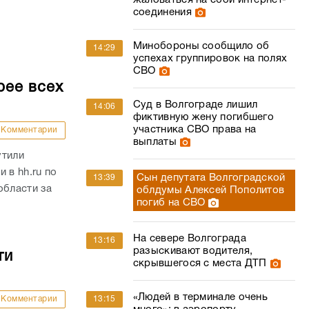
жаловаться на сбой интернет-
соединения
Минобороны сообщило об
14:29
успехах группировок на полях
СВО
рее всех
Суд в Волгограде лишил
14:06
фиктивную жену погибшего
участника СВО права на
Комментарии
выплаты
утили
 в hh.ru по
Сын депутата Волгоградской
13:39
области за
облдумы Алексей Пополитов
погиб на СВО
На севере Волгограда
13:16
разыскивают водителя,
ти
скрывшегося с места ДТП
«Людей в терминале очень
13:15
Комментарии