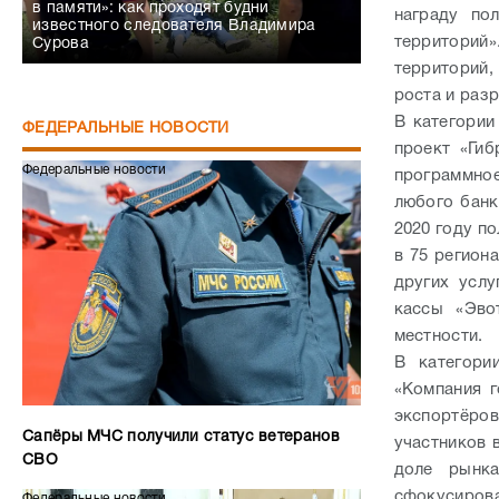
в памяти»: как проходят будни
награду по
известного следователя Владимира
территорий
Сурова
территорий
роста и раз
В категории
ФЕДЕРАЛЬНЫЕ НОВОСТИ
проект «Гиб
Федеральные новости
программное
любого банк
2020 году п
в 75 регион
других услу
кассы «Эво
местности.
В категори
«Компания г
экспортёро
Сапёры МЧС получили статус ветеранов
участников 
СВО
доле рынк
сфокусирова
Федеральные новости