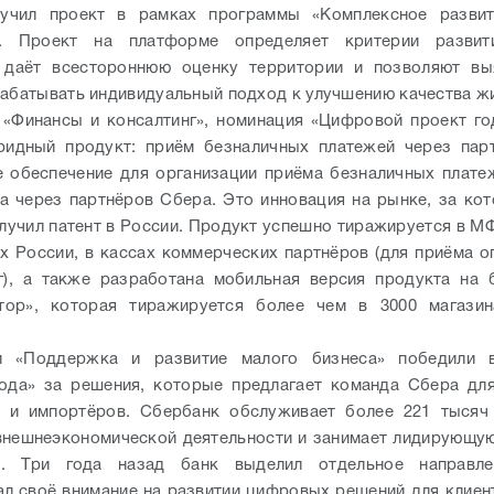
лучил проект в рамках программы «Комплексное развит
». Проект на платформе определяет критерии развит
, даёт всестороннюю оценку территории и позволяют вы
рабатывать индивидуальный подход к улучшению качества ж
 «Финансы и консалтинг», номинация «Цифровой проект го
ридный продукт: приём безналичных платежей через пар
 обеспечение для организации приёма безналичных плате
а через партнёров Сбера. Это инновация на рынке, за ко
олучил патент в России. Продукт успешно тиражируется в М
ах России, в кассах коммерческих партнёров (для приёма 
г), а также разработана мобильная версия продукта на 
тор», которая тиражируется более чем в 3000 магазин
и «Поддержка и развитие малого бизнеса» победили 
ода» за решения, которые предлагает команда Сбера дл
в и импортёров. Сбербанк обслуживает более 221 тысяч
внешнеэкономической деятельности и занимает лидирующу
а. Три года назад банк выделил отдельное направл
л своё внимание на развитии цифровых решений для клиен