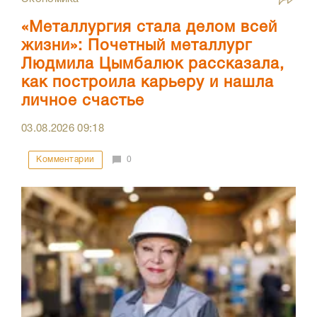
«Металлургия стала делом всей
жизни»: Почетный металлург
Людмила Цымбалюк рассказала,
как построила карьеру и нашла
личное счастье
03.08.2026
09:18
Комментарии
0