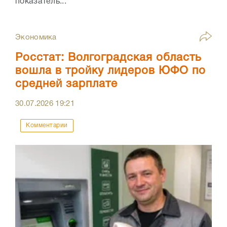
показатель...
Экономика
Росстат: Волгоградская область
вошла в тройку лидеров ЮФО по
средней зарплате
30.07.2026
19:21
Комментарии