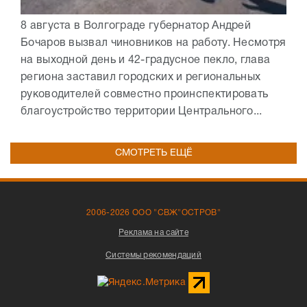
8 августа в Волгограде губернатор Андрей
Бочаров вызвал чиновников на работу. Несмотря
на выходной день и 42-градусное пекло, глава
региона заставил городских и региональных
руководителей совместно проинспектировать
благоустройство территории Центрального...
СМОТРЕТЬ ЕЩЁ
2006-2026 ООО "СВЖ"ОСТРОВ"
Реклама на сайте
Системы рекомендаций