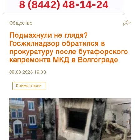
Общество
Подмахнули не глядя?
Госжилнадзор обратился в
прокуратуру после бутафорского
капремонта МКД в Волгограде
08.08.2026
19:33
Комментарии