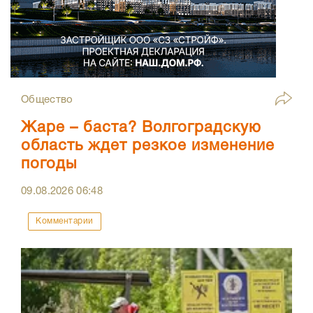
Общество
Жаре – баста? Волгоградскую
область ждет резкое изменение
погоды
09.08.2026
06:48
Комментарии