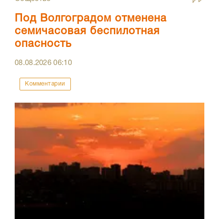
Под Волгоградом отменена
семичасовая беспилотная
опасность
08.08.2026
06:10
Комментарии